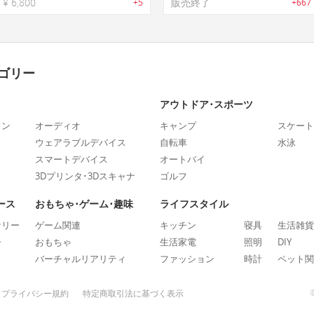
¥ 6,800
販売終了
+5
+667
ゴリー
アウトドア･スポーツ
ォン
オーディオ
キャンプ
スケート
ウェアラブルデバイス
自転車
水泳
スマートデバイス
オートバイ
3Dプリンタ･3Dスキャナ
ゴルフ
ース
おもちゃ･ゲーム･趣味
ライフスタイル
ナリー
ゲーム関連
キッチン
寝具
生活雑貨
ー
おもちゃ
生活家電
照明
DIY
バーチャルリアリティ
ファッション
時計
ペット関
プライバシー規約
特定商取引法に基づく表示