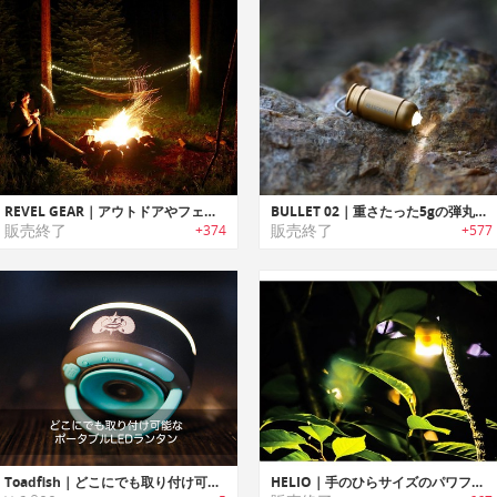
REVEL GEAR｜アウトドアやフェスに最適なポータブルLEDロープライト「レベルギア」
BULLET 02｜重さたった5gの弾丸デザインフラッシュライト「ブレット02」
販売終了
販売終了
+374
+577
Toadfish｜どこにでも取り付け可能なポータブルLEDランタン「トードフィッシュ」
HELIO｜手のひらサイズのパワフルアウトドアランタン「ヒリオ」