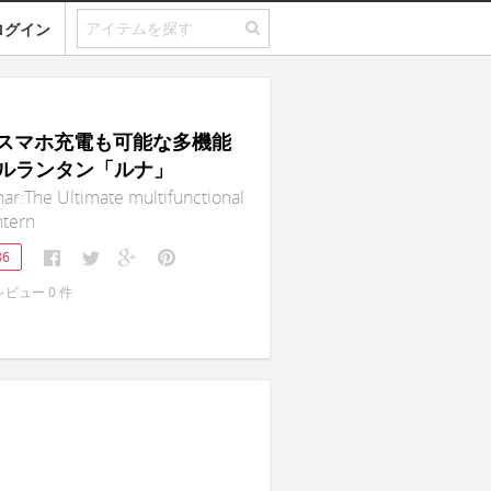
ログイン
r｜スマホ充電も可能な多機能
ルランタン「ルナ」
nar:The Ultimate multifunctional
antern
86
レビュー
0
件