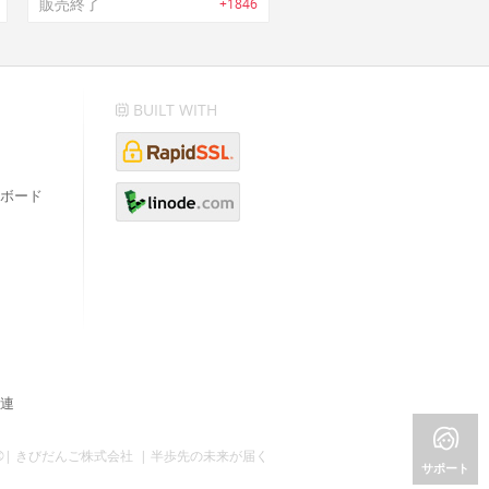
販売終了
+1846
BUILT WITH
ボード
連
©| きびだんご株式会社 | 半歩先の未来が届く
サポート