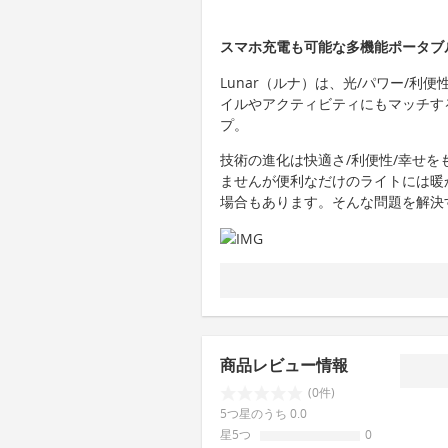
スマホ充電も可能な多機能ポータブル
Lunar（ルナ）は、光/パワー/利
イルやアクティビティにもマッチす
プ。
技術の進化は快適さ/利便性/幸せ
ませんが便利なだけのライトには暖
場合もあります。そんな問題を解決す
商品レビュー情報
(0件)
5つ星のうち 0.0
星5つ
0