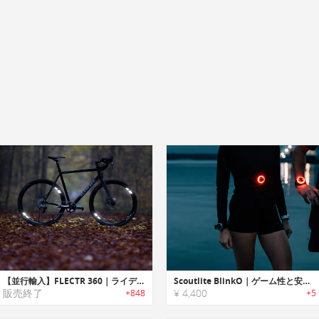
【並行輸入】FLECTR 360｜ライディングに影響を与えないバイク用360°リフレクター「フレクター360」
Scoutlite BlinkO｜ゲーム性と安全性を誇るアウトドアセーフティライト
販売終了
¥ 4,400
+848
+5