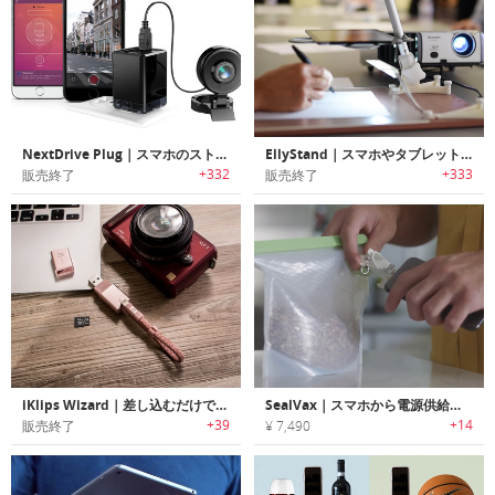
NextDrive Plug｜スマホのストレージをワイヤレスに拡張するデバイス「ネクストドライブ・プラグ」
EllyStand｜スマホやタブレットをスキャナー/マイクロスコープに変身させるデバイススタンド「エリースタンド」
+332
+333
販売終了
販売終了
iKlips Wizard｜差し込むだけで容量追加/ファイル管理可能なiOS用マイクロSDカードリーダー「アイクリップウィザード」
SealVax｜スマホから電源供給するハンドヘルド真空密閉デバイス「シールヴァックス」
+39
+14
販売終了
¥ 7,490