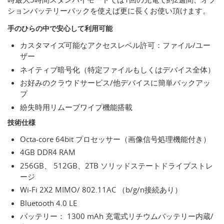
ションバッテリーパックを使えば更に長くお使い頂けます。
手のひらの中で安心して利用可能
カスタマイズ可能なアクセスレベル許可：ファイル/ユー
ザー
ネイティブ暗号化（特定ファイルもしくはデバイス全体）
お好みのクラウドサービス/他デバイスに簡単バックアッ
プ
紛失時用リムーブワイプ機能搭載
技術仕様
Octa-core 64bit プロセッサー（画像信号処理機能付き）
4GB DDR4 RAM
256GB、 512GB、2TB ソリッドステートドライブストレ
ージ
Wi-Fi 2X2 MIMO/ 802.11AC （b/g/n接続あり）
Bluetooth 4.0 LE
バッテリー： 1300 mAh 充電式リチウムバッテリー内蔵/