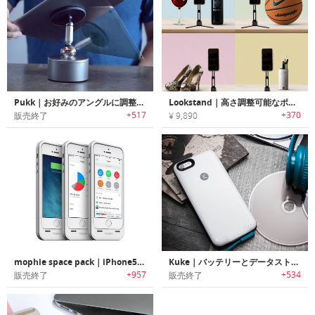
Pukk｜お好みのアングルに調整可能なモバイルデバイス用マグネットアームマウント「プック」
Lookstand｜高さ調整可能なポケットサイズスマホスタンド「ルックスタンド」
+517
+370
販売終了
¥ 9,890
mophie space pack｜iPhone5S/5用内蔵のストレージを持つ電池ケース
Kuke｜バッテリーとデータストレージ搭載の薄型iPhoneケース「キューク」
+957
+534
販売終了
販売終了