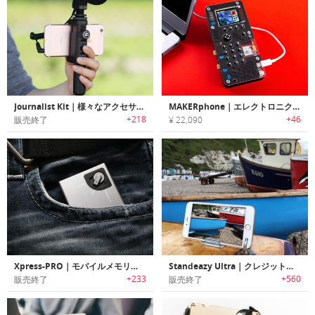
Journalist Kit｜様々なアクセサリーをマウント可能なスマホ用ユニバーサル三脚/ハンドグリップ「ジャーナリストキット」
MAKERphone｜エレクトロニクスを学習しながら自分で作れるDIYモバイルフォン「メイカーフォン」
+218
+46
販売終了
¥ 22,090
Xpress-PRO｜モバイルメモリー/充電ステーション「エクスプレスプロ」
Standeazy Ultra｜クレジットカードサイズの超薄型スマホスタンド「スタンドイージー」
+233
+560
販売終了
販売終了