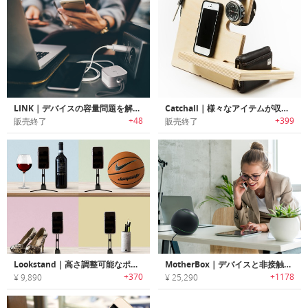
LINK｜デバイスの容量問題を解決するポケットサイズのポータブルストレージ「リンク」
Catchall｜様々なアイテムが収納可能なウッドスタンド「キャッチ オール」
+48
+399
販売終了
販売終了
Lookstand｜高さ調整可能なポケットサイズスマホスタンド「ルックスタンド」
MotherBox｜デバイスと非接触で充電可能なワイヤレスチャージャー「マザーボックス」
+370
+1178
¥ 9,890
¥ 25,290