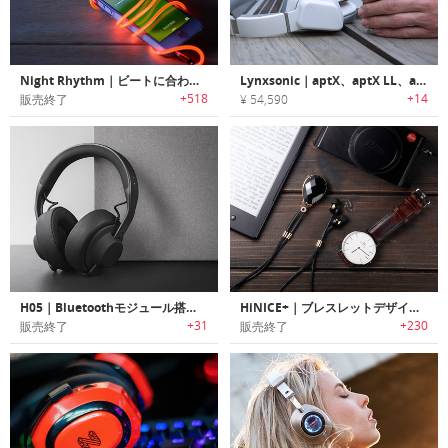
Night Rhythm｜ビートに合わせてネオンが発光するハイクオリティサウンドヘッドホン「ナイトリズム」
Lynxsonic｜aptX、aptX LL、aptX HDチップ搭載Bluetooth5.0ワイヤレスヘッドホン「リンクスソニック」
+518
+14
販売終了
¥ 54,590
H05｜Bluetoothモジュール搭載スマートヘッドバンド「H05」
HiNICE+｜ブレスレットデザインHi-FiサウンドBluetoothイヤホン「ハイナイス+」
+31
+230
販売終了
販売終了