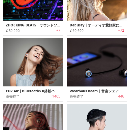
ZHOCKING BEATS｜サウンドソースの方向が分かる4Dバイブレーションヘッドホン「ショッキングビーツ」
Debussy｜オーディオ愛好家に最適なタッチスクリーン搭載ワイヤレスヘッドホン「ドビュッシー」
+7
+72
¥ 32,290
¥ 60,690
EOZ Air｜Bluetooth5.0搭載ハイレゾ完全ワイヤレスイヤホン「イオーズエアー」
Wearhaus Beam｜音楽シェアリング機能を満載したワイヤレスBluetoothイヤホン「ビーム」
+1465
+446
販売終了
販売終了