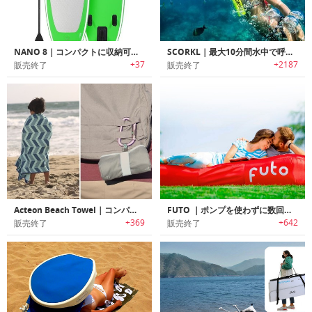
NANO 8｜コンパクトに収納可能でバランスに優れた空気注入式のポータブルSUPボード
SCORKL｜最大10分間水中で呼吸できる再充填可能な軽量・ポータブルシリンダー「スコークル」
+37
+2187
販売終了
販売終了
Acteon Beach Towel｜コンパクト抗菌マイクロファイバービーチタオル「アクテオン」
FUTO ｜ポンプを使わずに数回のスイングで空気注入可能なポータブルエアーマットレス「フュートー」
+369
+642
販売終了
販売終了