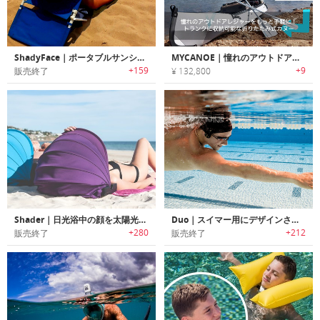
ShadyFace｜ポータブルサンシェード「シェイディーフェイス」
MYCANOE｜憧れのアウトドアレジャーをもっと手軽に！トランクに収納可能な折りたたみ式カヌー「マイカヌー」
+159
+9
販売終了
¥ 132,800
Shader｜日光浴中の顔を太陽光から保護するポータブルサンシェード「シェーダー」
Duo｜スイマー用にデザインされた骨伝導アンダーウォーターMP3プレイヤー「デュオ」
+280
+212
販売終了
販売終了