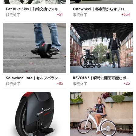
Fat Bike Skis｜前輪交換でスキーライド可能なバイク用スキー板「ファットバイクスキー」
Onewheel｜都市部からオフロードまで様々な地形を走行可能なライディングボード「ワンホイール」
+51
+654
販売終了
販売終了
Solowheel Iota｜セルフバランス電動ソロウィール「イオタ」
REVOLVE｜瞬時に開閉可能なポータブルホイール「レボルブ」
+85
+25
販売終了
販売終了