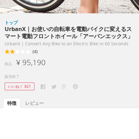
トップ
UrbanX｜お使いの自転車を電動バイクに変えるス
マート電動フロントホイール「アーバンエックス」
UrbanX | Convert Any Bike to an Electric Bike in 60 Seconds
(4)
¥ 95,190
税込
販売終了
いいね！
821
特徴
レビュー