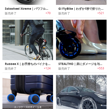
Solowheel Xtreme｜パワフルかつクールな電動一輪車
Gi FlyBike｜わずか1秒で折りたたみ可能な電動自転車「ギー・フライバイク」
+70
+521
販売終了
販売終了
Rubbee X｜お手持ちのバイクを簡単に電動バイクに変身させる「ラビーX」
STEALTHO｜床にダメージを与えないオフィスチェア用ホイール「ステルスオー」
+124
+553
販売終了
販売終了