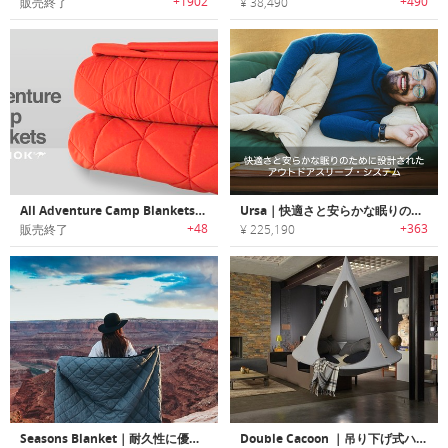
+1902
+490
販売終了
¥ 38,490
All Adventure Camp Blankets｜アウトドアで活躍するブランケットシステム
Ursa｜快適さと安らかな眠りのために設計されたアウトドアスリープ・システム「アーサ」
+48
+363
販売終了
¥ 225,190
Seasons Blanket｜耐久性に優れたウォータープルーフアウトドアブランケット「シーズンズブランケット」
Double Cacoon ｜吊り下げ式ハンモックスタイルテント「カクーン」