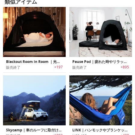
類似アイテム
Blackout Room in Room ｜光をシャットアウトするオールインワンベッドテント「ブラックアウトルームインルーム」
Pause Pod｜疲れた時やリラックスしたい時に最適なプライベートポップアップスペース「ポーズポッド」
+197
+895
販売終了
販売終了
Skycamp｜車のルーフに取付け可能な折りたたみ式ハードシェルルーフテント「スカイキャンプ」
LINK｜ハンモックやブランケットに変身する汎用性に優れた4 in 1アウトドアギア「リンク」