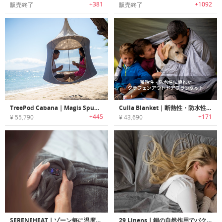
+381
+1092
販売終了
販売終了
TreePod Cabana｜Magis Spunチェアにインスパイアされたハイブリッドハンモック/チェア
Culla Blanket｜断熱性・防水性に優れたグラフェンアウトドアブランケット「クラブランケット」
+445
+171
¥ 55,790
¥ 43,690
SERENEHEAT｜ゾーン毎に温度調整可能なマルチゾーンヒーティング ブランケット「セレーンヒート」
29 Linens｜銅の自然作用でバクテリアを殺菌するベッドシーツ/ピローケース「29リネン」