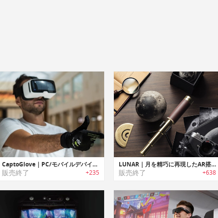
CaptoGlove｜PC/モバイルデバイス用ウェアラブルグローブコントローラー「キャプトグローブ」
LUNAR｜月を精巧に再現したAR搭載ムーンモデル「ルナー」
販売終了
販売終了
+235
+638