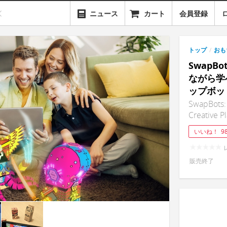
ニュース
カート
会員登録
トップ
/
おも
SwapB
ながら学
ップボッ
SwapBots:
Creative P
いいね！
9
販売終了