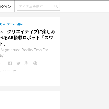
ログイン
ちゃ･ゲーム･趣味
ots｜クリエイティブに楽しみ
べるAR搭載ロボット「スワ
ト」
 Augmented Reality Toys For
lay
8
レビュー
0
件