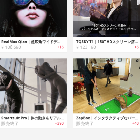
RealMax Qian｜超広角ワイドディスプレイ搭載ARヘッドセット「リアルマックスチャン」
TQSKY T1｜150” HDスクリーン搭載のパーソナルオーディオビジュアルARグラス
¥ 108,690
¥ 123,190
+16
+6
Smartsuit Pro｜体の動きをリアルタイムでモーションキャプチャ可能なボディスーツ「スマートスーツプロ」
ZapBox｜インタラクティブなバーチャルコンテンツにアクセス可能なMR（ミックスリアリティー）ヘッドセット「ザップボックス」
販売終了
販売終了
+390
+40