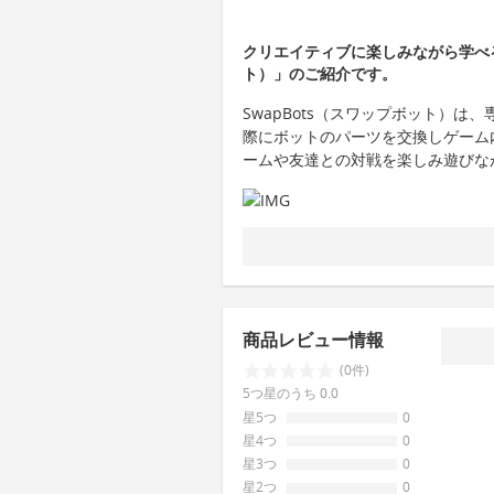
クリエイティブに楽しみながら学べる
ト）」のご紹介です。
SwapBots（スワップボット）は
際にボットのパーツを交換しゲーム
ームや友達との対戦を楽しみ遊びな
商品レビュー情報
(0件)
5つ星のうち 0.0
星5つ
0
星4つ
0
星3つ
0
星2つ
0