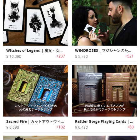
Witches of Legend｜魔女・女神をテーマにしたアートオラクルカード「ウィッチズオブレジェンド」
WINDROSES｜マジシャンのためにデザインされたトランプ「ウィンドローゼス」
+237
+521
¥ 10,090
¥ 5,790
Sacred Fire｜カットアウトウィンドウ付きのタックボックスに入った火の鳥モチーフトランプ
Rattler Gorge Playing Cards｜西部劇に出てくるガンマンが集う酒場がモチーフのトランプ
+102
+80
¥ 6,690
¥ 6,490