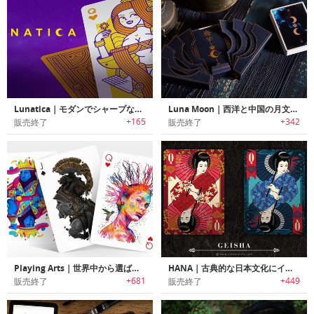
Lunatica｜モダンでシャープなテイストのフルカスタムトランプセット「ルナティカ」
Luna Moon｜西洋と中国の月文化がテーマのトランプセット「ルナムーン」
+165
+342
販売終了
販売終了
Playing Arts｜世界中から選ばれたアーティストが1枚1枚手掛けたプレイングカード「プレイングアーツ」
HANA｜古典的な日本文化にインスパイアされたラグジュアリートランプセット「ハナ」
+681
+449
販売終了
販売終了