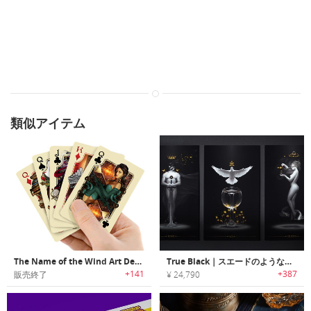
類似アイテム
The Name of the Wind Art Deck｜大人気ファンタジー小説「The Name of the Wind」カードセット
True Black｜スエードのような手触りのブラックマット仕上げタロットカードセット「トゥルーブラック」
+141
+387
販売終了
¥ 24,790