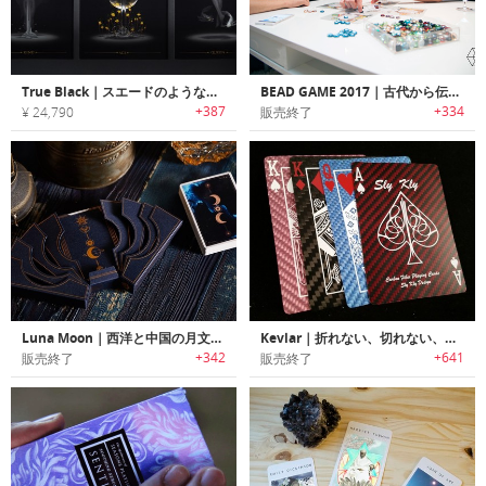
True Black｜スエードのような手触りのブラックマット仕上げタロットカードセット「トゥルーブラック」
BEAD GAME 2017｜古代から伝わる108のボードゲームをプレイ可能なボードゲームステーション「ビードゲーム2017」
+387
+334
¥ 24,790
販売終了
Luna Moon｜西洋と中国の月文化がテーマのトランプセット「ルナムーン」
Kevlar｜折れない、切れない、傷つかない！耐久性抜群のトランプ「ケブラートランプ」
+342
+641
販売終了
販売終了