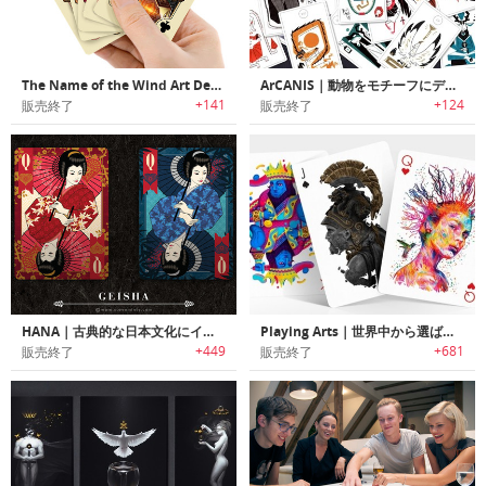
The Name of the Wind Art Deck｜大人気ファンタジー小説「The Name of the Wind」カードセット
ArCANIS｜動物をモチーフにデザインされたタロットカードデッキセット「アーカニス」
+141
+124
販売終了
販売終了
HANA｜古典的な日本文化にインスパイアされたラグジュアリートランプセット「ハナ」
Playing Arts｜世界中から選ばれたアーティストが1枚1枚手掛けたプレイングカード「プレイングアーツ」
+449
+681
販売終了
販売終了