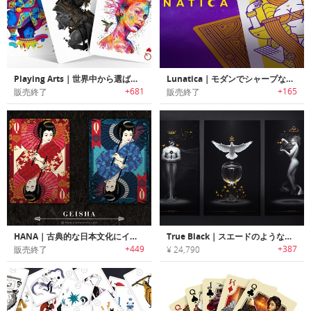
Playing Arts｜世界中から選ばれたアーティストが1枚1枚手掛けたプレイングカード「プレイングアーツ」
Lunatica｜モダンでシャープなテイストのフルカスタムトランプセット「ルナティカ」
+681
+165
販売終了
販売終了
HANA｜古典的な日本文化にインスパイアされたラグジュアリートランプセット「ハナ」
True Black｜スエードのような手触りのブラックマット仕上げタロットカードセット「トゥルーブラック」
+449
+387
販売終了
¥ 24,790