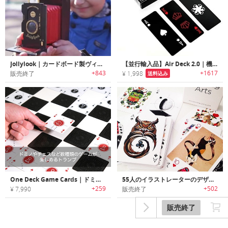
Jollylook｜カードボード製ヴィンテージインスタントカメラ「ジョリールック」
【並行輸入品】Air Deck 2.0｜機内の狭いテーブルでも楽しめるトラベルフレンドリートランプ「エアデッキ2.0」
+843
+1617
販売終了
¥ 1,998
送料込み
One Deck Game Cards｜ドミノやチェスなど数種類のゲームが楽しめるトランプ「ワンデッキゲームカード」
55人のイラストレーターのデザインのトランプ
+259
+502
¥ 7,990
販売終了
販売終了