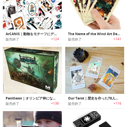
ArCANIS｜動物をモチーフにデザインされたタロットカードデッキセット「アーカニス」
The Name of the Wind Art Deck｜大人気ファンタジー小説「The Name of the Wind」カードセット
+124
+141
販売終了
販売終了
Pantheon｜オリンピア神になって戦うミニチュアボードゲーム「パンテオン」
Our Tarot｜歴史を作った78人の女性達を描いたタロットカードセット「アワタロット」
+136
+116
販売終了
販売終了