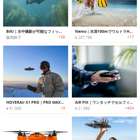
BIKI｜水中撮影が可能なフィッシュデザインドローン「ビキ」
Nemo｜水深100mでウルトラHD撮影・VR体験可能な水中ドローン「ニモ」
+58
+17
販売終了
¥ 287,790
HOVERAir X1 PRO｜PRO MAX｜8K撮影が可能なアクションカメラドローン
AIR PIX｜ワンタッチでセルフィー撮影可能なポケットサイズドローン「エアピックス」
+3
+424
¥ 61,000
¥ 21,890