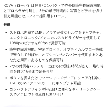
ROVA（ローバ）は軽量/コンパクトで赤外線障害物回避機能
とプロペラが付属し、8分の飛行時間内に写真とビデオを切り
替え可能なセルフィー撮影用ドローン。
特徴
ストロボ内蔵で2MPカメラで完璧なセルフをキャプチャ、
エレクトロニック/メカニカルスタビライザーを使用して
1080pのビデオを60fpsで撮影可能
障害物回避機能、密閉プロペラ、オプティカルフロー搭載
で安心して飛ばせ、オプションのバンパーを使用するとあ
なたと周囲にあるものを保護可能
2つの付属各バッテリーには8分の飛行時間があり、飛行時
間を最大16分まで延長可能
ボタンを押すだけでソーシャルメディアにシェア/付属の
16GBのマイクロSDカードにキャプチャ可能
コンパクトデザイン/持ち運びに便利なキャリーングケー
スでどこにでも簡単持ち運び可能