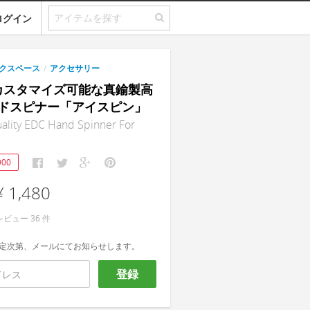
ログイン
クスペース
/
アクセサリー
n｜カスタマイズ可能な真鍮製高
ドスピナー「アイスピン」
uality EDC Hand Spinner For
900
¥ 1,480
レビュー
36
件
定次第、メールにてお知らせします。
登録