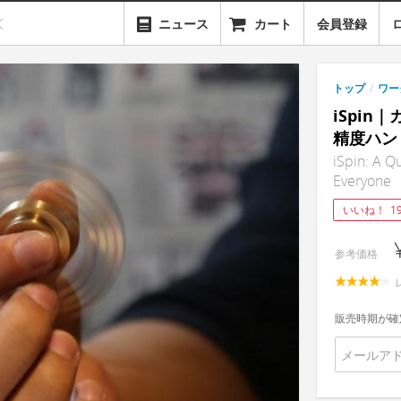
ニュース
カート
会員登録
トップ
/
ワー
iSpi
精度ハン
iSpin: A Q
Everyone
いいね！
1
参考価格
販売時期が確