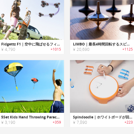
Fidgettz F1｜空中に飛ばせるフィジェットスピナー「フィジェッツF1」
LIMBO｜最長4時間回転するスピニングトップ「リンボ」
¥ 4,790
¥ 20,690
+1015
+1125
5Set Kids Hand Throwing Parachute Toy For Childrens
Spindoodle｜ホワイトボードが回転する高難易度ドローイングゲーム
¥ 3,190
¥ 7,890
+359
+223