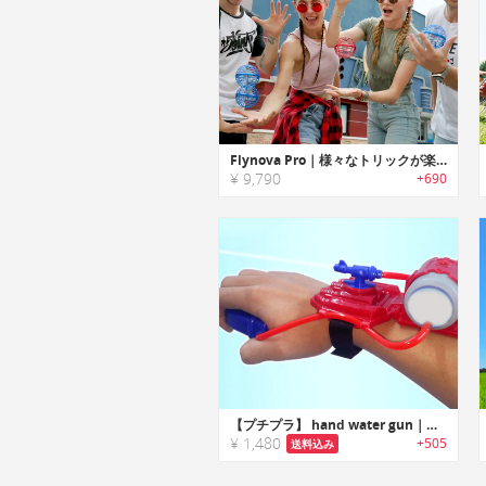
Flynova Pro｜様々なトリックが楽しめるブーメランスピナー「フライノバプロ」
¥ 9,790
+690
【プチプラ】 hand water gun｜手首にはめて使用するハンドウォーターガン
¥ 1,480
+505
送料込み