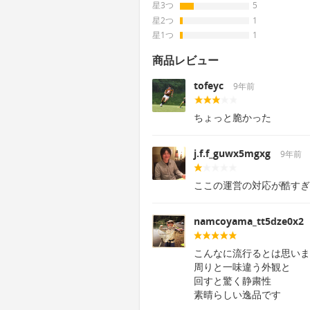
星3つ
5
星2つ
1
星1つ
1
商品レビュー
tofeyc
9年前
ちょっと脆かった
j.f.f_guwx5mgxg
9年前
ここの運営の対応が酷すぎ
namcoyama_tt5dze0x2
こんなに流行るとは思いま
周りと一味違う外観と
回すと驚く静粛性
素晴らしい逸品です