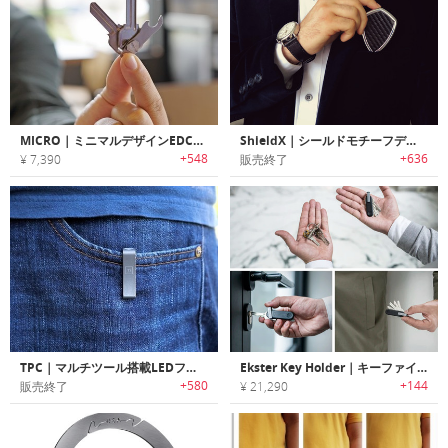
MICRO｜ミニマルデザインEDCキーツール/オーガナイザー「マイクロ」
ShieldX｜シールドモチーフデザインマルチツール機能搭載キーホルダー「シールドX」
+548
+636
¥ 7,390
販売終了
TPC｜マルチツール搭載LEDフラッシュライト付きポケットクリップ「TPC」
Ekster Key Holder｜キーファインダー・LEDライト搭載スマートキーホルダー「エクスター」
+580
+144
販売終了
¥ 21,290