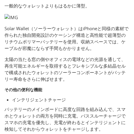
一般的なウォレットよりもはるかに薄型。
Solar Wallet（ソーラーウォレット）はiPhoneと同様の素材で
作られた独自開発設計のケーシング構造と高性能で超薄型の
リチウムポリマーバッテリーを使用。収納スペースでは、ケ
ーブルが邪魔にならず手間もかかりません。
太陽の当たる窓の側やオフィスの電球などの光源を通して、
再生可能エネルギーを取得するとフレキシブルな多結晶セル
で構成されたウォレットのソーラーコンポーネントがバッテ
リー寿命をさらに伸ばせます。
その他の便利な機能
インテリジェントチャージ
バッテリーのメインボードに高度な回路を組み込んで、スマ
ホとウォレットの両方を同時に充電。パススルーチャージで
スマホの充電を優先し、充電が終わるとインテリジェントに
検知してそれからウォレットをチャージします。