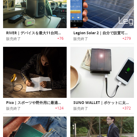
RIVER｜デバイスを最大11台同時に充電可能なパワフルモバイルパワーステーション「リバー」
Legion Solar 2｜自分で設置可能なDIYソーラーパネルシステム「リージョンソーラー2」
+76
+279
販売終了
販売終了
Pico｜スポーツや野外用に最適なポータブルソーラーライト「ピコ」
SUNO WALLET｜ポケットに太陽を！ソーラー充電機能付きウォレット「スーノ」
+124
+372
販売終了
販売終了