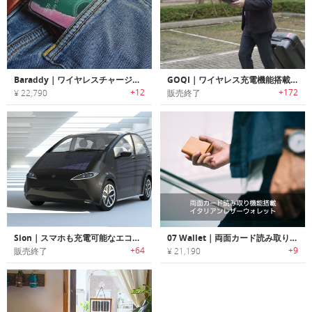
Baraddy｜ワイヤレスチャージャー・支払いシステム搭載スマートウォレット「バラディー」
GOQI｜ワイヤレス充電機能搭載トラベルウォレット「ゴーチー」
+12
+172
¥ 22,790
販売終了
Sion｜スマホも充電可能なエコフレンドリーソーラーカー「サイオン」
07 Wallet｜両面カード読み取り機能搭載イタリアンレザーウォレット「07ウォレット」
+64
+9
販売終了
¥ 21,190