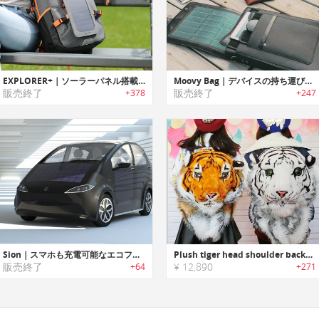
EXPLORER+｜ソーラーパネル搭載ファッショナブルバックパック「エクスプローラープラス」
Moovy Bag｜デバイスの持ち運びに最適なオールインワンハイテクガジェットバッグ「ムービーバッグ」
販売終了
販売終了
+378
+247
Sion｜スマホも充電可能なエコフレンドリーソーラーカー「サイオン」
Plush tiger head shoulder backpack｜リアルなタイガーバックパック
販売終了
¥ 12,890
+64
+271