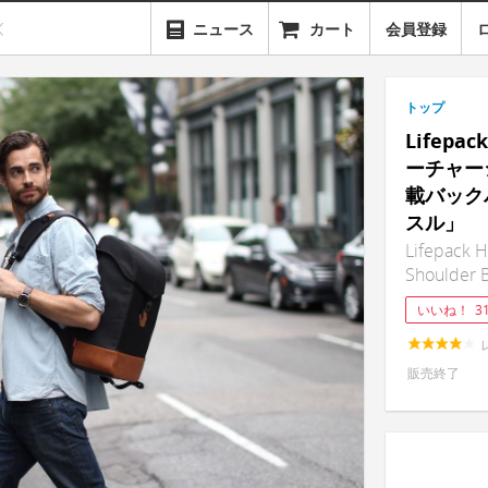
ニュース
カート
会員登録
トップ
Lifepa
ーチャー
載バック
スル」
Lifepack H
Shoulder B
いいね！
3
販売終了