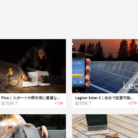
Pico｜スポーツや野外用に最適なポータブルソーラーライト「ピコ」
Legion Solar 2｜自分で設置可能なDIYソーラーパネルシステム「リージョンソーラー2」
販売終了
販売終了
+124
+279