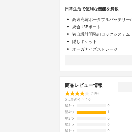
日常生活で便利な機能を満載
高速充電ポータブルバッテリー/
統合USBポート
独自設計開発のロックシステム
隠しポケット
オーガナイズストレージ
商品レビュー情報
(1件)
5つ星のうち 4.0
星5つ
0
星4つ
1
星3つ
0
星2つ
0
星1つ
0