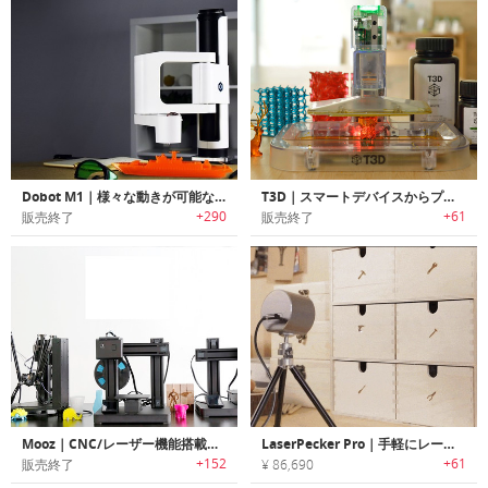
Dobot M1｜様々な動きが可能なプロフェッショナルロボットアーム「ドゥーボットM1」
T3D｜スマートデバイスからプリント可能なポータブル3Dプリンター「T3D」
+290
+61
販売終了
販売終了
Mooz｜CNC/レーザー機能搭載オールインワンの高精度３Dプリンター「ムーズ」
LaserPecker Pro｜手軽にレーザー彫刻が楽しめるハンドヘルドスマートレーザー彫刻機「レーザーペッカープロ」
+152
+61
販売終了
¥ 86,690