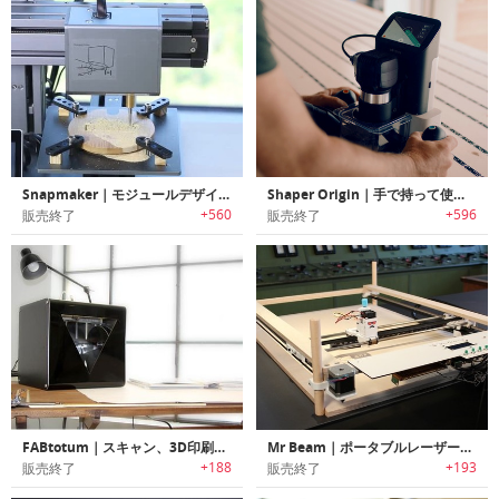
Snapmaker｜モジュールデザインオールメタルデスクトップ3Dプリンター「スナップメーカー」
Shaper Origin｜手で持って使えるニュータイプのCNCマシン「シェイパーオリジン」
+560
+596
販売終了
販売終了
FABtotum｜スキャン、3D印刷、切り取り/ミル 多機能家庭用3Dマシン
Mr Beam｜ポータブルレーザーカッターおよび彫刻キット
+188
+193
販売終了
販売終了