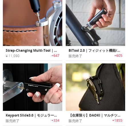
Strap-Changing Multi-Tool｜ウォッチストラップ変更に必要なツール全てを搭載したマルチツール
BiTool 2.0｜フィジィット機能/フラッシュライト付きキーホルダーサイズマルチツール「バイツール2.0」
+647
+605
¥ 11,090
販売終了
Keyport Slide3.0｜モジュラー式マルチキーツール「キーポートスライド3.0」
【在庫限り】DAOKI｜マルチツール搭載7イン1サバイバルカラビナ
+334
+1855
販売終了
販売終了