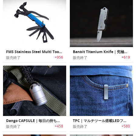
FMS Stainless Steel Multi Tool｜緊急時やサバイバルに最適なステンレス製マルチツール
Banbit Titanium Knife｜究極のチタン製キーチェーンナイフ「バンディッド」
+956
+619
販売終了
販売終了
Dango CAPSULE｜毎日の持ち運びに最適なピルケース
TPC｜マルチツール搭載LEDフラッシュライト付きポケットクリップ「TPC」
+458
+580
販売終了
販売終了