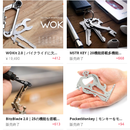
WOKit 2.0｜バイクライドに欠かせないカラビナデザインユニバーサルマルチツール「ウォキット2.0」
MSTR KEY｜20機能搭載多機能マルチキーツール「マスターキー」
+412
+668
¥ 19,490
販売終了
BitzBlade 2.0｜25の機能を搭載したEDCマルチツール「ビッツブレード2.0」
PocketMonkey｜モンキーをモチーフにした多機能マルチツール「ポケットモンキー」
+613
+94
販売終了
販売終了