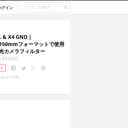
ログイン
L & X4 GND｜
/150mmフォーマットで使用
光カメラフィルター
& X4 GND
73
レビュー
0
件