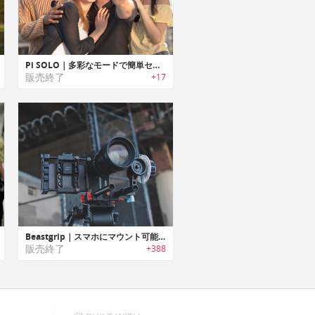
Pi SOLO｜多彩なモードで簡単セルフィー撮影/シェア可能なカメラ「パイソロ」
販売終了
+17
Beastgrip｜スマホにマウント可能なDOFアダプター/ワイドアングルレンズキット付きカメラグリップ
販売終了
+388