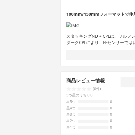
100mm/150mmフォーマット
スタッキングND + CPLは、フル
ダークCPLにより、FFセンサーでは
商品レビュー情報
(0件)
5つ星のうち 0.0
星5つ
0
星4つ
0
星3つ
0
星2つ
0
星1つ
0