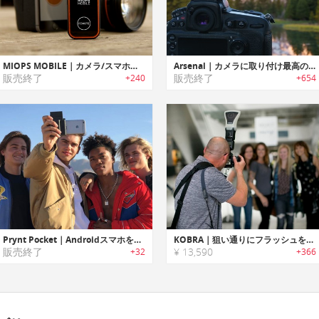
MIOPS MOBILE｜カメラ/スマホをコントロール可能なスマートリモートカメラコントローラー「マイオップスモバイル」
Arsenal｜カメラに取り付け最高のショットを可能にするAI搭載カメラアシスタント「アーセナル」
販売終了
販売終了
+240
+654
Prynt Pocket｜Androidスマホをインスタントカメラに変身させるプリントデバイス「プリントポケット」
KOBRA｜狙い通りにフラッシュを当てられるフラッシュモディファイア「コーブラ」
販売終了
¥ 13,590
+32
+366