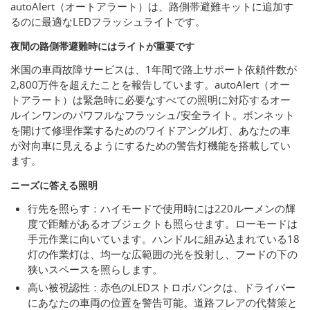
autoAlert（オートアラート）は、路側帯避難キットに追加す
るのに最適なLEDフラッシュライトです。
夜間の路側帯避難時にはライトが重要です
米国の車両故障サービスは、1年間で路上サポート依頼件数が
2,800万件を超えたことを報告しています。autoAlert（オー
トアラート）は緊急時に必要なすべての照明に対応するオー
ルインワンのパワフルなフラッシュ/安全ライト。ボンネット
を開けて修理作業するためのワイドアングル灯、あなたの車
が対向車に見えるようにするための警告灯機能を搭載してい
ます。
ニーズに答える照明
行先を照らす：ハイモードで使用時には220ルーメンの輝
度で距離があるオブジェクトも照らせます。ローモードは
手元作業に向いています。ハンドルに組み込まれている18
灯の作業灯は、均一な広範囲の光を投射し、フードの下の
狭いスペースを照らします。
高い被視認性：赤色のLEDストロボバンクは、ドライバー
にあなたの車両の位置を警告可能。道路フレアの代替策と