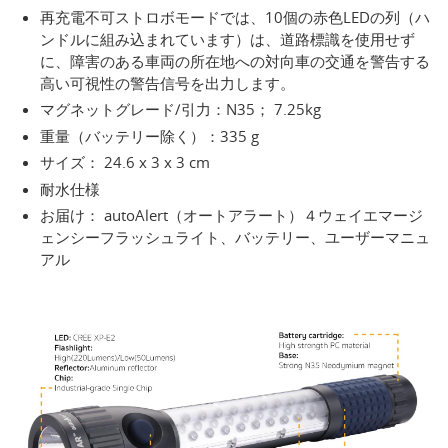
再充電不可ストロボモードでは、10個の赤色LEDの列（ハ
ンドルに組み込まれています）は、道路標識を使用せず
に、障害のある車両の所在地への対向車の交通を警告する
高い可視性の警告信号を出力します。
マグネットグレード/引力：N35； 7.25kg
重量（バッテリー除く）：335 g
サイズ： 24.6 x 3 x 3 cm
耐水仕様
お届け： autoAlert（オートアラート）４ウェイエマージ
ェンシーフラッシュライト、バッテリー、ユーザーマニュ
アル