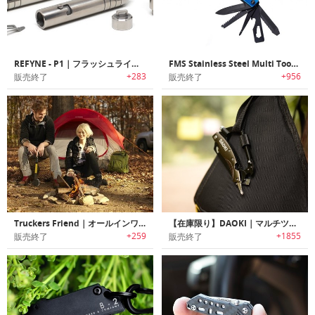
REFYNE - P1｜フラッシュライト付きモジュール式チタンペン「リファインピーワン」
FMS Stainless Steel Multi Tool｜緊急時やサバイバルに最適なステンレス製マルチツール
+283
+956
販売終了
販売終了
Truckers Friend｜オールインワン多目的サバイバルツール「トラッカーズフレンド」
【在庫限り】DAOKI｜マルチツール搭載7イン1サバイバルカラビナ
+259
+1855
販売終了
販売終了