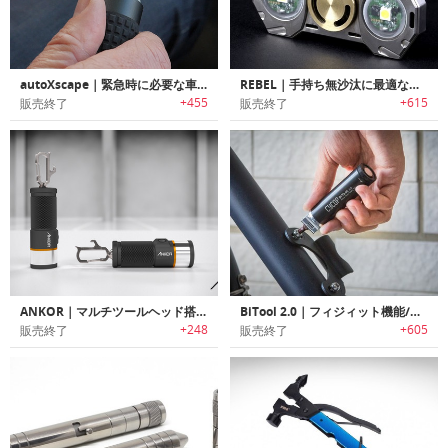
autoXscape｜緊急時に必要な車内脱出ツール搭載フラッシュライト「オートエスケープ」
REBEL｜手持ち無沙汰に最適なハンドスピナー搭載フラッシュライト「レベル」
+455
+615
販売終了
販売終了
ANKOR｜マルチツールヘッド搭載多機能フラッシュライト「アンカー」
BiTool 2.0｜フィジィット機能/フラッシュライト付きキーホルダーサイズマルチツール「バイツール2.0」
+248
+605
販売終了
販売終了