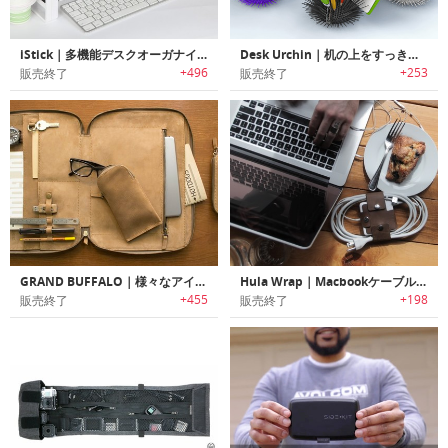
iStick｜多機能デスクオーガナイザー
Desk Urchin｜机の上をすっきり収納するウニデザインデスクオーガナイザー「デスクアーチン」
+496
+253
販売終了
販売終了
GRAND BUFFALO｜様々なアイテムやガジェットをすっきり収納可能なオーガナイズバッグ「グランドバッファロー」
Hula Wrap｜Macbookケーブルオーガナイザー「フララップ」
+455
+198
販売終了
販売終了