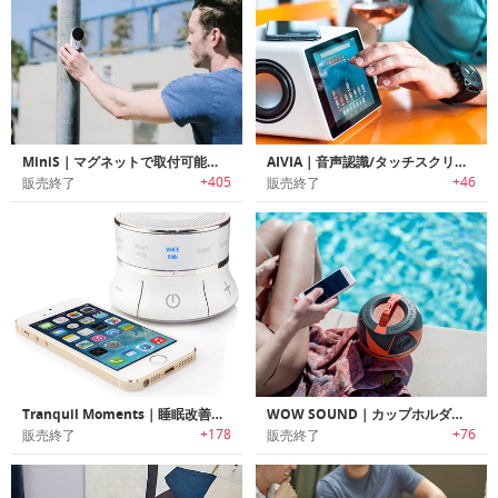
MiniS｜マグネットで取付可能なポータブル360°サラウンドサウンドスピーカー「ミニS」
AIVIA｜音声認識/タッチスクリーン/ワイヤレス充電機能搭載スマートスピーカー「エイビア」
+405
+46
販売終了
販売終了
Tranquil Moments｜睡眠改善サウンドプログラム搭載ベッドサイドワイヤレスBluetoothスピーカー
WOW SOUND｜カップホルダーにも収まるアウトドアに最適なウォータープルーフポータブルスピーカー「ワウサウンド」
+178
+76
販売終了
販売終了