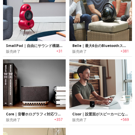
SmallPod｜自由にサウンド構築が可能なユニークデザインBluetoothスピーカー
Belle｜最大6台のBluetoothスピーカーと同時接続可能なサウンドハブBluetoothスピーカー「ベレ」
+31
+381
販売終了
販売終了
Core｜音響ホログラフィ対応ワイヤレススピーカー
Cisor｜設置面がスピーカーになるパワフル振動スピーカー「シザー」
+357
+569
販売終了
販売終了