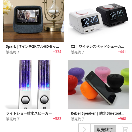
Spark｜7インチ2KフルHDタッチスクリーン搭載 Hi-Fi スマートスピーカー「スパーク」
C2｜ワイヤレスベッドシェーカー機能搭載4イン1アラームクロック「シーツー」
+334
+441
販売終了
販売終了
ライトショー噴水スピーカー
Rebel Speaker｜防水Bluetoothスピーカー＆スピーカーフォン
+583
+968
販売終了
販売終了
販売終了