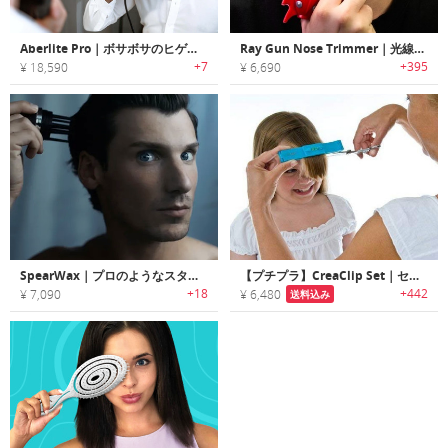
Aberlite Pro｜ボサボサのヒゲをバッチリ決められるヘアーストレイナー「エーバーライトプロ」
Ray Gun Nose Trimmer｜光線銃モチーフのメンズ鼻毛カッター
+7
+395
¥ 18,590
¥ 6,690
SpearWax｜プロのようなスタイリングが可能なマジックコーム付きワックスセット「スピアワックス」
【プチプラ】CreaClip Set｜セルフカットが上手にできるカット用ツールセット
+18
+442
¥ 7,090
¥ 6,480
送料込み