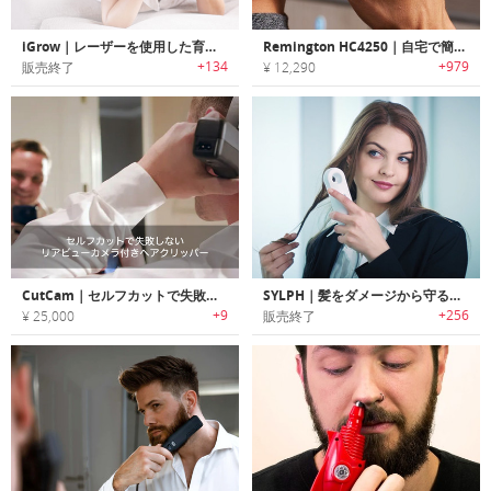
iGrow｜レーザーを使用した育毛促進システム「アイグロー」
Remington HC4250｜自宅で簡単にセルフカット可能なバリカンキット
+134
+979
販売終了
¥ 12,290
CutCam｜セルフカットで失敗しないリアビューカメラ付きヘアクリッパー「カットカム」
SYLPH｜髪をダメージから守るポータブルスマートヘアドライヤー「シルフ」
+9
+256
¥ 25,000
販売終了