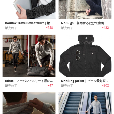
BauBax Travel Sweatshirt｜旅行時に活躍する便利な15の機能を搭載したトラベルパーカー
NoBu.gs｜着用するだけで虫刺されからあなたを守るトラベルパーカー「ノーバグズ」
+758
+432
販売終了
販売終了
Ethos｜アーバンアスリート用に再定義された多機能パーカー「エトス」
Drinking Jacket｜ビール愛好家の為のジャケット「ドリンキングジャケット」
+47
+302
販売終了
販売終了