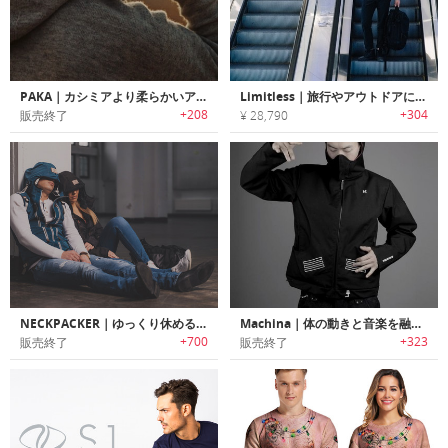
PAKA｜カシミアより柔らかいアルパカウールセーター「パカ」
Limitless｜旅行やアウトドアに最適なハイパフォーマンスメリノウールシャツ「リミットレス」
+208
+304
販売終了
¥ 28,790
NECKPACKER｜ゆっくり休めるネックピロー搭載の多機能ジャケット/ベスト「ネックパッカー」
Machina｜体の動きと音楽を融合させるウェアラブルインタフェース
+700
+323
販売終了
販売終了