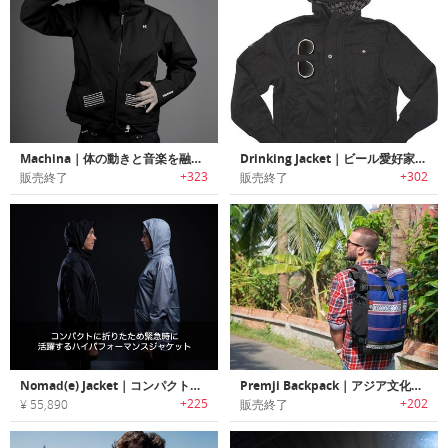
Machina｜体の動きと音楽を融合させるウェアラブルインタフェース
Drinking Jacket｜ビール愛好家の為のジャケット「ドリンキングジャケット」
+323
+302
販売終了
販売終了
Nomad(e) Jacket｜コンパクトに折りたため緊急時に活躍するハイパフォーマンスジャケット「ノマド」
Premji Backpack｜アジア文化を伝承する生地を使ったエスニックバックパック「プレムジ」
+225
+202
¥ 55,890
販売終了