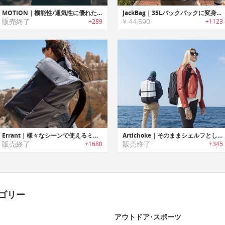
MOTION｜機能性/通気性に優れたデザインバックパック「モーション」
JackBag｜35Lバックパックに変身する多機能ジャケット「ジャックバッグ」
販売終了
¥ 44,590
+289
+1123
Errant｜様々なシーンで使えるミニマルデザインEDCバックパック「エラン」
Artichoke｜そのままシェルフとして使えるトラベルバックパック「アーティチョーク」
販売終了
販売終了
+1680
+345
ゴリー
アウトドア･スポーツ