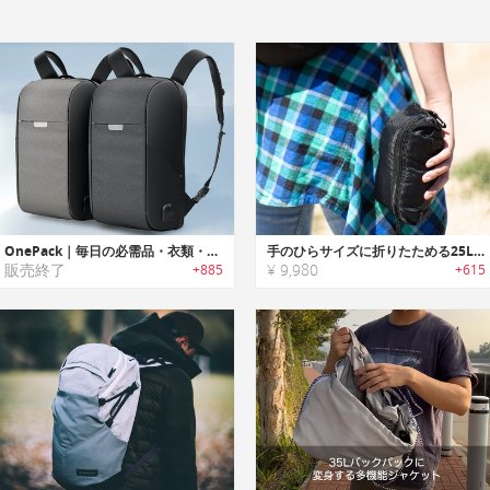
OnePack｜毎日の必需品・衣類・モバイルデバイスのキャリーに便利な19の機能ポケット付きバックパック「ワンパック」
手のひらサイズに折りたためる25L防水バックパック「Uinta Daypack 25（ウインタ）」
販売終了
¥ 9,980
+885
+615