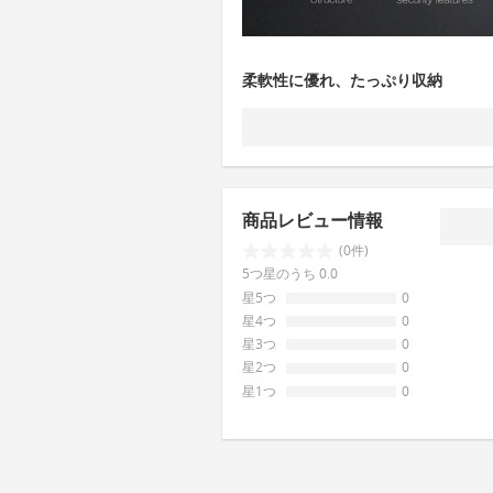
柔軟性に優れ、たっぷり収納
商品レビュー情報
(0件)
5つ星のうち 0.0
星5つ
0
星4つ
0
星3つ
0
星2つ
0
星1つ
0