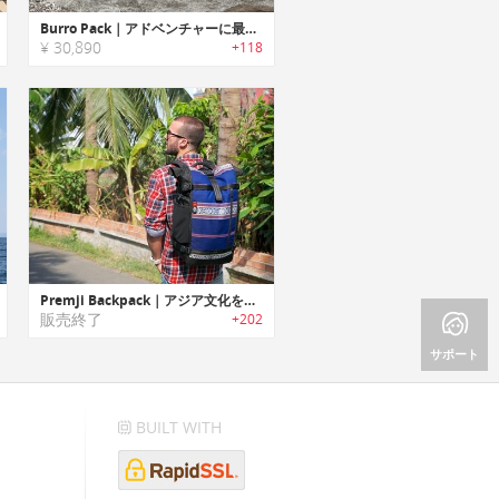
Burro Pack｜アドベンチャーに最適な軽量・コンパクトトラベルパックシリーズ「バローパック」
¥ 30,890
+118
Premji Backpack｜アジア文化を伝承する生地を使ったエスニックバックパック「プレムジ」
販売終了
+202
サポート
BUILT WITH