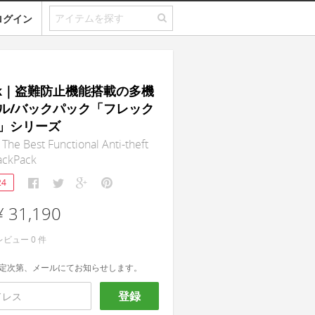
ログイン
ack｜盗難防止機能搭載の多機
ル/バックパック「フレック
」シリーズ
 The Best Functional Anti-theft
ackPack
24
¥ 31,190
レビュー
0
件
定次第、メールにてお知らせします。
登録