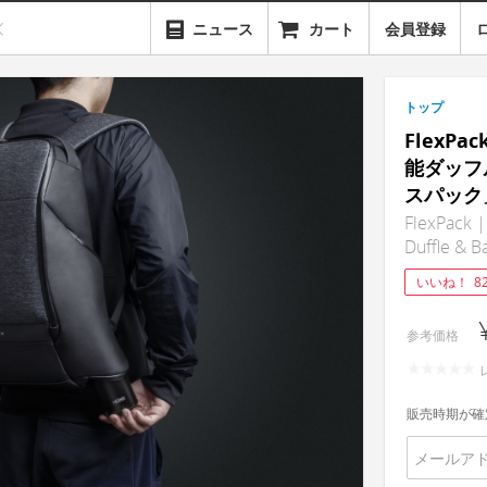
ニュース
カート
会員登録
トップ
FlexP
能ダッフ
スパック
FlexPack |
Duffle & B
いいね！
8
参考価格
販売時期が確