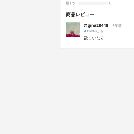
星1つ
0
商品レビュー
@gina28448
8年前
Twitterから
欲しいなあ