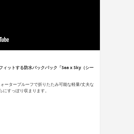
ットする防水バックパック「Sea x Sky（シー
は、ウォータープルーフで折りたたみ可能な軽量/丈夫な
らにすっぽり収まります。