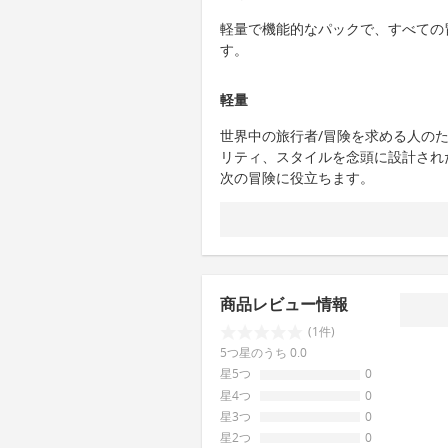
軽量で機能的なパックで、すべての
す。
軽量
世界中の旅行者/冒険を求める人の
リティ、スタイルを念頭に設計され
次の冒険に役立ちます。
商品レビュー情報
(1件)
5つ星のうち 0.0
星5つ
0
星4つ
0
星3つ
0
星2つ
0