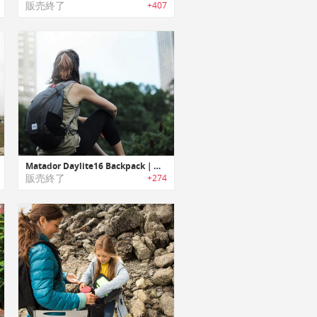
販売終了
+407
Matador Daylite16 Backpack｜コンパクトに折りたためる防水バックパック「マタドールデイライト16」
販売終了
+274