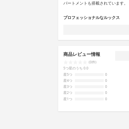
パートメントも搭載されています。
プロフェッショナルなルックス
商品レビュー情報
(0件)
5つ星のうち 0.0
星5つ
0
星4つ
0
星3つ
0
星2つ
0
星1つ
0