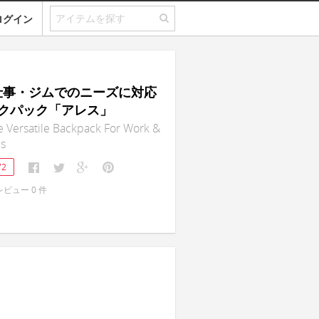
ログイン
｜仕事・ジムでのニーズに対応
クパック「アレス」
 Versatile Backpack For Work &
s
72
レビュー
0
件