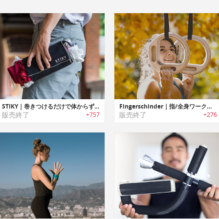
STIKY｜巻きつけるだけで体からずれ落ちない多目的ファブリック「スティキー」
Fingerschinder｜指/全身ワークアウト可能なモバイルトレーニングデバイス「フィンガーシンダー」
販売終了
販売終了
+757
+276