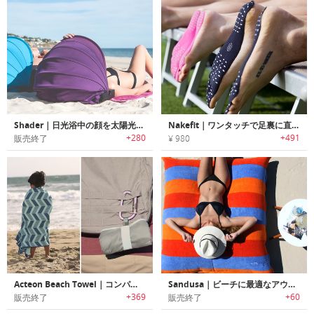
Shader｜日光浴中の顔を太陽光から保護するポータブルサンシェード「シェーダー」
Nakefit｜ワンタッチで足裏に直接取付られる低刺激性の粘着ソールパッド「ネイキフィット」
+280
+491
販売終了
¥ 980
Acteon Beach Towel｜コンパクト抗菌マイクロファイバービーチタオル「アクテオン」
Sandusa｜ビーチに最適なアウトドア用ウォータープルーフクッションピロー「サンドゥーサ」
+369
+60
販売終了
販売終了