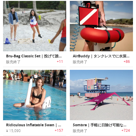
Bru-Bag Classic Set｜投げて誰でも簡単に楽しめるヤードゲームボード「ブルーバッグ」
AirBuddy｜タンクレスでに水深12mのダイビングが楽しめるダイビングギア「エアバディー」
+11
+86
販売終了
販売終了
Ridiculous Inflatable Swan｜Shrigleyファンに最適なスワンモチーフビーチトイ
Sombra｜手軽に日除け可能なポータブルサンシェード「ソンブラ」
+157
+724
¥ 15,090
販売終了