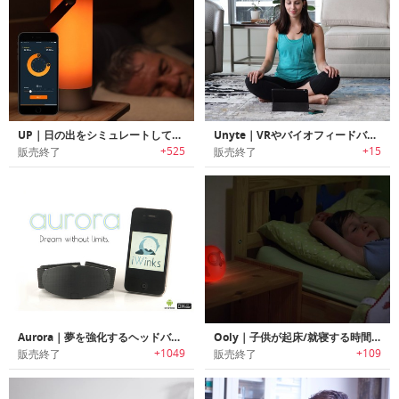
UP｜日の出をシミュレートして健康的な睡眠/起床サイクルをサポートするスマートライト「アップ」
Unyte｜VRやバイオフィードバックを組み合わせストレス解消をガイドする瞑想デバイス「ユナイト」
+525
+15
販売終了
販売終了
Aurora｜夢を強化するヘッドバンド
Ooly｜子供が起床/就寝する時間の理解を助けるスリープコンパニオン「オリー」
+1049
+109
販売終了
販売終了