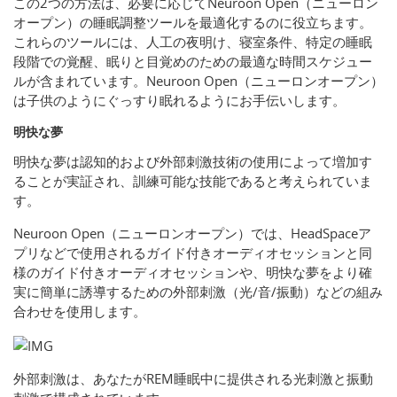
この2つの方法は、必要に応じてNeuroon Open（ニューロン
オープン）の睡眠調整ツールを最適化するのに役立ちます。
これらのツールには、人工の夜明け、寝室条件、特定の睡眠
段階での覚醒、眠りと目覚めのための最適な時間スケジュー
ルが含まれています。Neuroon Open（ニューロンオープン）
は子供のようにぐっすり眠れるようにお手伝いします。
明快な夢
明快な夢は認知的および外部刺激技術の使用によって増加す
ることが実証され、訓練可能な技能であると考えられていま
す。
Neuroon Open（ニューロンオープン）では、HeadSpaceア
プリなどで使用されるガイド付きオーディオセッションと同
様のガイド付きオーディオセッションや、明快な夢をより確
実に簡単に誘導するための外部刺激（光/音/振動）などの組み
合わせを使用します。
外部刺激は、あなたがREM睡眠中に提供される光刺激と振動