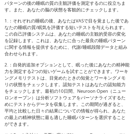
パターンの後の睡眠の質の主観評価を測定するのに役立ちま
す。また、あなたの脳の状態を客観的にチェックします。
1.：それぞれの睡眠の後、あなたはVASで目を覚ました後であ
なたの睡眠の質/眠気を評価する短いテストを与えられます。
この自己評価システムは、あなたの睡眠の主観的受容の変化
を記録します。これは、あなたに合った最良の睡眠パターン
に関する情報を提供するために、代謝/睡眠段階データと組み
合わせられます。
2.：自発的追加オプションとして、眠った後にあなたの精神能
力を測定する2つの短いゲームを試すことができます。ワーキ
ングメモリテストは、目覚めたときの知覚とワーキングメモ
リの状態をチェックします。認知テストはあなたの認知能力
をチェックします。最初の10日間、Neuroon Open（ニュー
ロンオープン）は分析ソフトウェアをパーソナライズするた
めにテストからデータを収集します。この期間が過ぎると、
平均と比較した日々の結果についての情報が得られ、あなた
の最上の精神状態に最も適した睡眠パターンを選択すること
ができます。