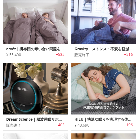
ervét｜掛布団の奪い合い問題を解決するカップル用寝具システム「エルベット」
Gravity｜ストレス・不安を軽減しリラックス効果を高めるブランケット「グラビティ」
+535
+516
¥ 55,490
販売終了
DreamScience｜脳波睡眠サポートデバイス ドリームサイエンス
HILU｜快適な眠りを実現する体温調節機能付きブランケット「ヒールー」
+403
+196
販売終了
¥ 48,690