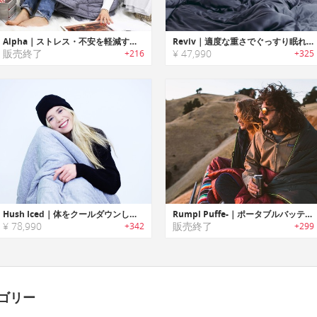
Alpha｜ストレス・不安を軽減する心地よい重さのウェイトブランケット「アルファ」
Reviv｜適度な重さでぐっすり眠れるエコフレンドリーウェイトブランケット「リヴァイブ」
販売終了
¥ 47,990
+216
+325
Hush Iced｜体をクールダウンして睡眠品質を向上させるクーリングウェイトブランケット「ハッシュアイスド」
Rumpl Puffe-｜ポータブルバッテリーを使用したヒート機能搭載ブランケット「ランプルパフィー」
¥ 78,990
販売終了
+342
+299
ゴリー