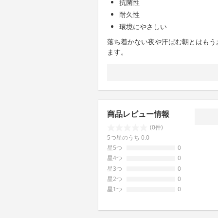
抗菌性
耐久性
環境にやさしい
落ち着かない夜や汗ばむ朝とはもう
ます。
商品レビュー情報
(0件)
5つ星のうち 0.0
星5つ
0
星4つ
0
星3つ
0
星2つ
0
星1つ
0