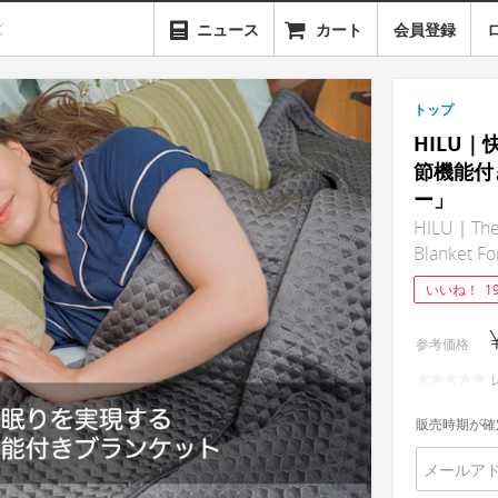
ニュース
カート
会員登録
トップ
HILU
節機能付
ー」
HILU｜The 
Blanket Fo
いいね！
1
参考価格
販売時期が確