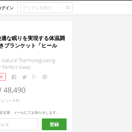
ログイン
｜快適な眠りを実現する体温調
きブランケット「ヒール
Natural Thermoregulating
r Perfect Sleep
96
¥ 48,490
レビュー
0
件
定次第、メールにてお知らせします。
登録