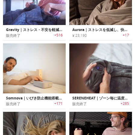
Gravity｜ストレス・不安を軽減しリラックス効果を高めるブランケット「グラビティ」
Aurora｜ストレスを低減し、快眠を促進するプレッシャーポイントウェイトブランケット「オーロラ」
+516
+17
販売終了
¥ 23,190
Somnova｜いびき防止機能搭載スーパースマートスリーピングマット「ソムノバ」
SERENEHEAT｜ゾーン毎に温度調整可能なマルチゾーンヒーティング ブランケット「セレーンヒート」
+171
+285
販売終了
販売終了