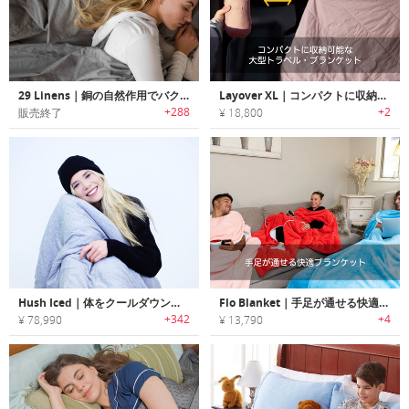
29 Linens｜銅の自然作用でバクテリアを殺菌するベッドシーツ/ピローケース「29リネン」
Layover XL｜コンパクトに収納可能な大型トラベル・ブランケット
+288
+2
販売終了
¥ 18,800
Hush Iced｜体をクールダウンして睡眠品質を向上させるクーリングウェイトブランケット「ハッシュアイスド」
Flo Blanket｜手足が通せる快適ブランケット「フロ」
+342
+4
¥ 78,990
¥ 13,790