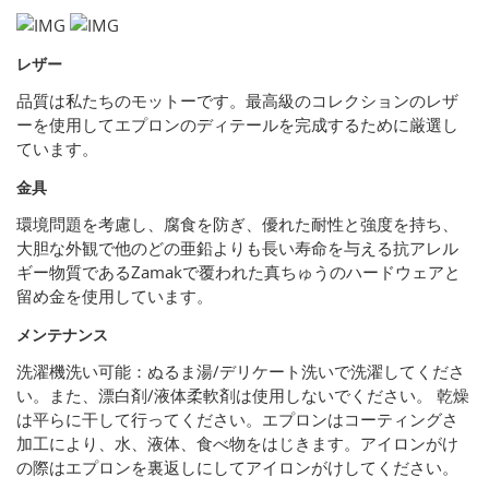
レザー
品質は私たちのモットーです。最高級のコレクションのレザ
ーを使用してエプロンのディテールを完成するために厳選し
ています。
金具
環境問題を考慮し、腐食を防ぎ、優れた耐性と強度を持ち、
大胆な外観で他のどの亜鉛よりも長い寿命を与える抗アレル
ギー物質であるZamakで覆われた真ちゅうのハードウェアと
留め金を使用しています。
メンテナンス
洗濯機洗い可能：ぬるま湯/デリケート洗いで洗濯してくださ
い。また、漂白剤/液体柔軟剤は使用しないでください。 乾燥
は平らに干して行ってください。エプロンはコーティングさ
加工により、水、液体、食べ物をはじきます。アイロンがけ
の際はエプロンを裏返しにしてアイロンがけしてください。