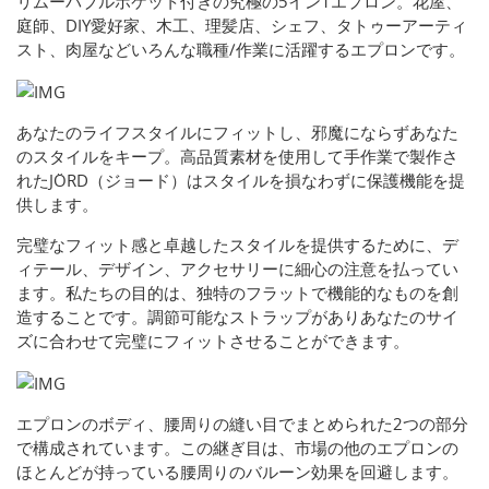
リムーバブルポケット付きの究極の5イン1エプロン。花屋、
庭師、DIY愛好家、木工、理髪店、シェフ、タトゥーアーティ
スト、肉屋などいろんな職種/作業に活躍するエプロンです。
あなたのライフスタイルにフィットし、邪魔にならずあなた
のスタイルをキープ。高品質素材を使用して手作業で製作さ
れたJÖRD（ジョード）はスタイルを損なわずに保護機能を提
供します。
完璧なフィット感と卓越したスタイルを提供するために、デ
ィテール、デザイン、アクセサリーに細心の注意を払ってい
ます。私たちの目的は、独特のフラットで機能的なものを創
造することです。調節可能なストラップがありあなたのサイ
ズに合わせて完璧にフィットさせることができます。
エプロンのボディ、腰周りの縫い目でまとめられた2つの部分
で構成されています。この継ぎ目は、市場の他のエプロンの
ほとんどが持っている腰周りのバルーン効果を回避します。