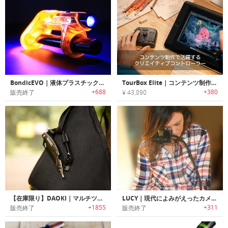
BondicEVO｜液体プラスチック溶接剤「ボンディックエボ」
TourBox Elite｜コンテンツ制作で活躍するクリエイティブコントローラー「ツアーボックスエリート」
+688
+380
販売終了
¥ 43,890
【在庫限り】DAOKI｜マルチツール搭載7イン1サバイバルカラビナ
LUCY｜現代によみがえったカメラ・ルシーダ(ペインティング補助光学装置)「ルーシー」
+1855
+311
販売終了
販売終了