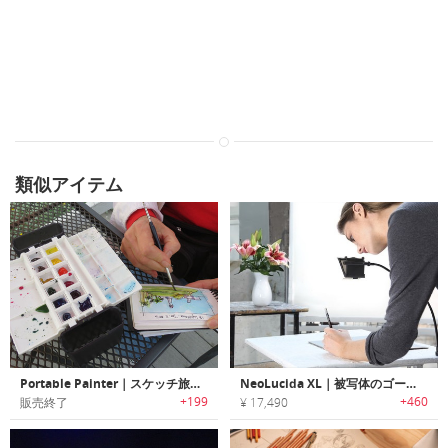
類似アイテム
Portable Painter｜スケッチ旅行に最適なポータブルパレットセット「ポータブルペインター」
NeoLucida XL｜被写体のゴーストイメージを見たままトレース可能なドローイングデバイス「ネオルシーダXL」
+199
+460
販売終了
¥ 17,490