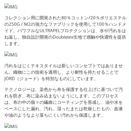
コレクション用に開発された80％コットン/20％ポリエステル
の250G / M2の強力なファブリックを使用して100％ハンドメ
イド。パワフルなULTRAPELプロテクションは、水や汚れをは
ね返し、独自設計開発のDoubletex生地で感触や快適性を提供
します。
汚れをはじくテキスタイルは新しいコンセプトではありませ
ん。織物にこの技術を適用し、より耐性を持たせることで
JÖRD（ジョード）を特別なものにしています。
テクノロジーは、染色から布を保護する仕上げに基づいて汚
れを防ぎ、布に染み込まないようにします。このプロセス
は、布の中の個々の繊維にコーティングを形成し、油や水を
ベースにした漏れ、汚れ、湿ったまたは乾燥したもの、血液
や油のようなより落ちにくい汚れから保護します。