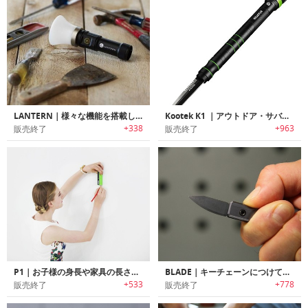
LANTERN｜様々な機能を搭載したアウトドアや自転車でも利用可能なポータブルランタン
Kootek K1 ｜アウトドア・サバイバル・緊急時・自己防衛に役立つマルチ機能フラッシュライト「クーテックK1」
+338
+963
販売終了
販売終了
P1｜お子様の身長や家具の長さを瞬時に計測可能なレーザー式スマートメジャー「ピーワン」
BLADE｜キーチェーンにつけて持ち運び可能なチタン製EDCナイフ「ブレード」
+533
+778
販売終了
販売終了