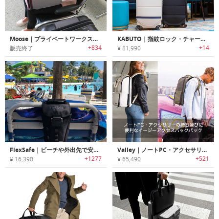
Moose｜プライベートワークステーションになるノートPCバッグ「ムース」
KABUTO｜指紋ロック・チャージ機能搭載スマートスーツケース「カブト」
+834
+14
販売終了
¥ 81,990
FlexSafe｜ビーチや外出先で安全に貴重品を保管できるポータブル金庫「フレックスセーフ」
Valley｜ノートPC・アクセサリーの持ち運びに便利なイージーアクセスバックパック「バレー」
+1277
+521
¥ 16,390
¥ 65,490