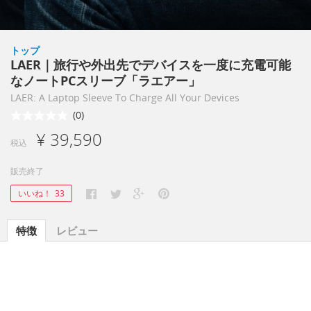
トップ
LAER｜旅行や外出先でデバイスを一度に充電可能
なノートPCスリーブ「ラエアー」
LAER: A Laptop Sleeve To Charge All Your Devices
(0)
¥ 39,590
税込
販売終了
いいね！
33
特徴
レビュー