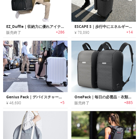
EZ_Duffle｜収納力に優れアイテムをすっきりオーガナイズ可能なダッフルバッグ「イージーダッフル」
ESCAPE S｜歩行中にエネルギーを充電するスマートスーツケース「エスケープS」
+286
+14
販売終了
¥ 78,890
Genius Pack｜デバイスチャージも行えるキャリーオンサイズスマートスーツケース「ジーニアスパック」
OnePack｜毎日の必需品・衣類・モバイルデバイスのキャリーに便利な19の機能ポケット付きバックパック「ワンパック」
+5
+885
¥ 46,690
販売終了