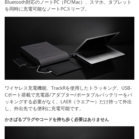
Bluetooth対応のノートPC（PC/Mac）、スマホ、タブレット
を同時に充電可能なノートPCスリーブ。
ワイヤレス充電機能、TrackRを使用したトラッキング、USB-
Cポート搭載で充電器/アダプター/ポータブルバッテリーをパ
ッキングする必要がなく、LAER（ラエアー）だけ持って外出
し、外出先でも便利に充電可能です。
かさばるプラグやコードを持ち歩く必要はありません