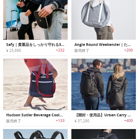
Safy｜貴重品をしっかり守れる3桁ロック付き盗難防止バッグ「セーフィー」
Angie Round Weekender｜たっぷり収納のコンパクトラウンド型トラベルバッグ「アンジーラウンドウィークエンダー」
+232
+200
¥ 25,890
販売終了
Hudson Sutler Beverage Cooler｜18本のビール缶を楽々保冷する大容量クーラートートバッグ
【開封・使用品】Urban Carry System｜耐久性・オーガナイズ・アクセス性に優れ都市生活に最適なトート・バックパック「アーバンキャリーシステム」
+133
+400
販売終了
¥ 37,290