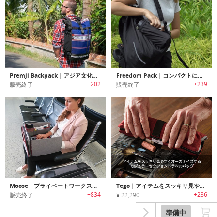
Premji Backpack｜アジア文化を伝承する生地を使ったエスニックバックパック「プレムジ」
Freedom Pack｜コンパクトに収納可能な盗難防止機能付きデイバッグ「フリーダムパック」
+202
+239
販売終了
販売終了
Moose｜プライベートワークステーションになるノートPCバッグ「ムース」
Tego｜アイテムをスッキリ見やすくオーガナイズするモジュラーセクショントラベルバッグ「テゴ」
+834
+286
販売終了
¥ 22,290
準備中