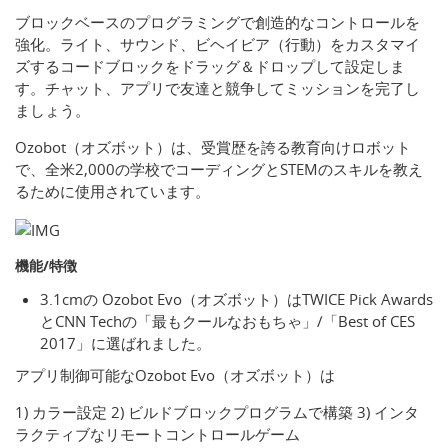
ブロックベースのプログラミングで創造的なコントロールを
強化。ライト、サウンド、ビヘイビア（行動）をカスタマイ
ズするコードブロックをドラッグ＆ドロップして設定しま
す。チャット、アプリで友達と競争してミッションを完了し
ましょう。
Ozobot（オズボット）は、受賞歴を誇る教育向けロボット
で、全米2,000の学校でコーディングとSTEMのスキルを教え
るために使用されています。
機能/特徴
3.1cmの Ozobot Evo（オズボット）はTWICE Pick Awards
とCNN Techの「最もクールなおもちゃ」/「Best of CES
2017」に選ばれました。
アプリ制御可能なOzobot Evo（オズボット）は
1) カラー設定 2) ビルドブロックプログラムで構築 3) インタ
ラクティブなリモートコントロールゲーム