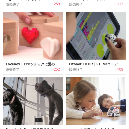
+259
+112
販売終了
販売終了
Lovebox｜ロマンチックに愛のメッセージを伝えられるメッセージボックス「ラブボックス」
Ozobot 2.0 Bit｜STEM/コーディングを学習可能な教育トイロボット「オズボット 2.0 ビット」
+252
+108
販売終了
販売終了