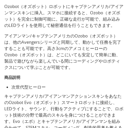
Ozobot（オズボット）ロボットにキャプテンアメリカ/アイア
ンマンスキンに挿入。スマホに接続すると、Ozobo（オズボ
ット）を完全に制御可能に。正確な走行が可能で、組み込み
のLEDライトを使用して秘密通信を行うこともできます。
アイアンマン/キャプテンアメリカのOzobo（オズボット）
は、他のAvengersシリーズと同期して、動かして任務を完了
することも可能です。高さ3cmのアメコミヒーローの
Ozobo（オズボット）は、どこにいても安定して簡単に動、
製品で遊びながら楽しんでいる間にコーディングやロボティ
クスについて学ぶことが可能です。
商品説明
次世代型ヒーロー
キャプテンアメリカ/アイアンマンアクションスキンをあなた
のOzobot Evo（オズボット）スマートロボットに接続し、
LEDライト、サウンド、行動をアクティブにすることで、ロボ
ット技術の分野で最高のスキルを身につけることができま
す。Evo（エボ）とキャプテンアメリカ/アイアンマンを組み
合わせて、STEMスキル、コーディング、創造的思考を教える