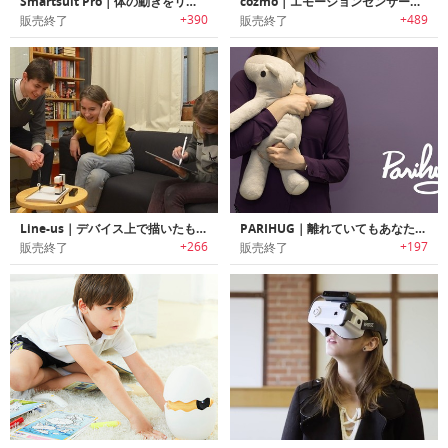
Smartsuit Pro｜体の動きをリアルタイムでモーションキャプチャ可能なボディスーツ「スマートスーツプロ」
cozmo｜エモーションセンサー内蔵ロボット「コズモ」
+390
+489
販売終了
販売終了
Line‐us｜デバイス上で描いたものをリアルタイムでコピーするドローイングロボットアーム「ライナス」
PARIHUG｜離れていてもあなたのハグを届けられるぬいぐるみ型コミュニケーションデバイス「パリハグ」
+266
+197
販売終了
販売終了