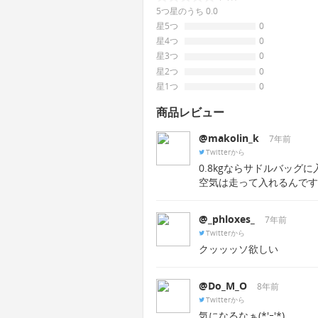
5つ星のうち 0.0
星5つ
0
星4つ
0
星3つ
0
星2つ
0
星1つ
0
商品レビュー
@makolin_k
7年前
Twitterから
0.8kgならサドルバッグ
空気は走って入れるんです
@_phloxes_
7年前
Twitterから
クッッッソ欲しい
@Do_M_O
8年前
Twitterから
気になるなぁ(*'ｰ'*)