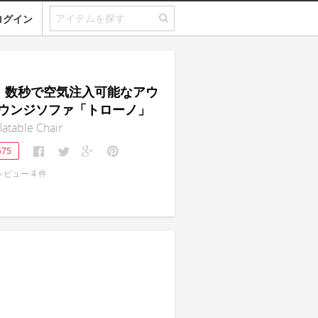
ログイン
O｜数秒で空気注入可能なアウ
ウンジソファ「トローノ」
atable Chair
575
レビュー
4
件