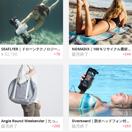
SEAFLYER｜ドローンテクノロジーを応用したポータブル水中スクーター「シーフライヤー」
NOMADIX｜100％リサイクル素材製多目的タオル「ノマディックス」
¥ 82,790
販売終了
+78
+244
Angie Round Weekender｜たっぷり収納のコンパクトラウンド型トラベルバッグ「アンジーラウンドウィークエンダー」
Overboard｜防水ヘッドフォン付き防水スマホケース「オーバーボード」
販売終了
販売終了
+200
+263