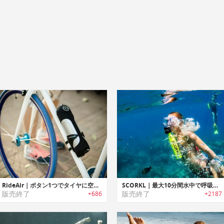
RideAir｜ボタン1つでタイヤに空気を入れられるエアポンプ「ライドエア」
SCORKL｜最大10分間水中で呼吸できる再充填可能な軽量・ポータブルシリンダー「スコークル」
販売終了
販売終了
+686
+2187