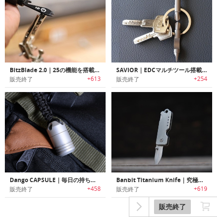
BitzBlade 2.0｜25の機能を搭載したEDCマルチツール「ビッツブレード2.0」
SAVIOR｜EDCマルチツール搭載チタン製キーリング「セービアー」
+613
+254
販売終了
販売終了
Dango CAPSULE｜毎日の持ち運びに最適なピルケース
Banbit Titanium Knife｜究極のチタン製キーチェーンナイフ「バンディッド」
+458
+619
販売終了
販売終了
販売終了