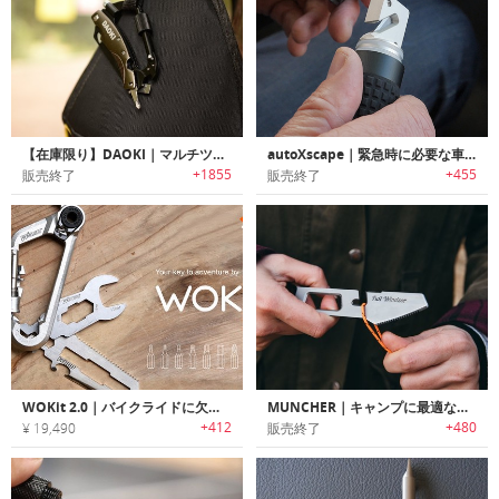
【在庫限り】DAOKI｜マルチツール搭載7イン1サバイバルカラビナ
autoXscape｜緊急時に必要な車内脱出ツール搭載フラッシュライト「オートエスケープ」
+1855
+455
販売終了
販売終了
WOKit 2.0｜バイクライドに欠かせないカラビナデザインユニバーサルマルチツール「ウォキット2.0」
MUNCHER｜キャンプに最適なチタン製多機能ユーテンシル「マンチャー」
+412
+480
¥ 19,490
販売終了