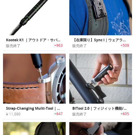
Kootek K1 ｜アウトドア・サバイバル・緊急時・自己防衛に役立つマルチ機能フラッシュライト「クーテックK1」
【在庫限り】Sync I｜ウェアラブルベルトバックルマルチツール
+963
+509
販売終了
販売終了
Strap-Changing Multi-Tool｜ウォッチストラップ変更に必要なツール全てを搭載したマルチツール
BiTool 2.0｜フィジィット機能/フラッシュライト付きキーホルダーサイズマルチツール「バイツール2.0」
+647
+605
¥ 11,090
販売終了