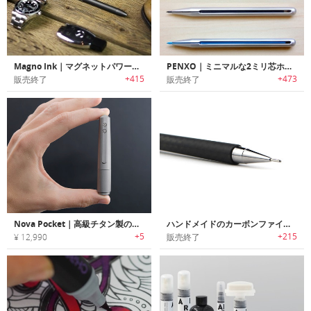
Magno Ink｜マグネットパワーペン「マグノインク」
PENXO｜ミニマルな2ミリ芯ホルダーペンシル「ペンゾ」
+415
+473
販売終了
販売終了
Nova Pocket｜高級チタン製のポケットサイズペン
ハンドメイドのカーボンファイバーメカニカルペンシル
+5
+215
¥ 12,990
販売終了