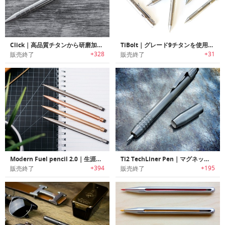
Click｜高品質チタンから研磨加工したパーツのみを使用したクリック式ペン「クリック」
TiBolt｜グレード9チタンを使用したボルトアクションペンシル「タイボルト」
+328
+31
販売終了
販売終了
Modern Fuel pencil 2.0｜生涯使えるミニマルデザインメカニカルペンシル「モダンフュールペンシル2.0」
Ti2 TechLiner Pen｜マグネットキャップ付きニードルポイントチタンペン「Ti2テックライナー」
+394
+195
販売終了
販売終了