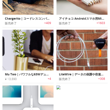
Chargerito｜コードレスコンパクトチャージャー「チャージャリート」
アイチョコ Androidスマホ用Micro USB充電ケーブル
+409
+1603
販売終了
販売終了
Mu Two｜パワフルな63WデュアルUSB-Cウォールチャージャー「ムーツー」
LiteWire｜データの保護や倍速充電が可能なコンパクトケーブル「ライトワイヤー」
+4
+308
¥ 13,890
販売終了