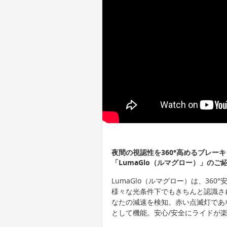
夜間の視認性を360°高めるブレー
「LumaGlo（ルマグロー）」のご
LumaGlo（ルマグロー）は、36
様々な光条件下でもきちんと認識さ
なたの減速を検知。赤い点滅灯であ
として機能。安心/安全にライドが