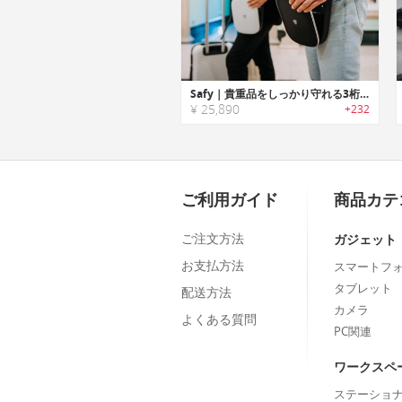
Safy｜貴重品をしっかり守れる3桁ロック付き盗難防止バッグ「セーフィー」
¥ 25,890
+232
ご利用ガイド
商品カテ
ご注文方法
ガジェット
お支払方法
スマートフ
タブレット
配送方法
カメラ
よくある質問
PC関連
ワークスペ
ステーショ