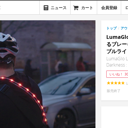
ニュース
カート
会員登録
トップ
/
アウ
LumaG
るブレー
ブルライ
LumaGlo LE
Darkness :
いいね！
3
販売終了