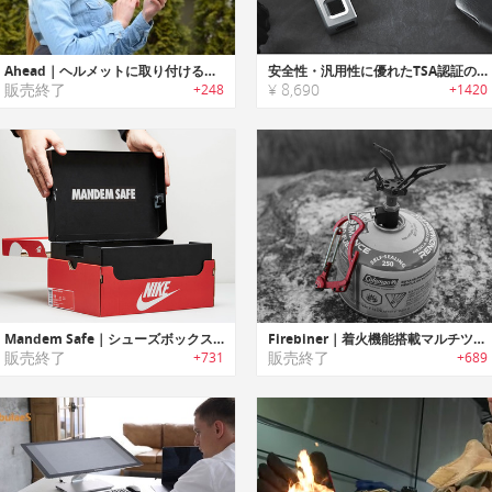
Ahead｜ヘルメットに取り付けるスマートコミュニケーションデバイス「アヘッド」
安全性・汎用性に優れたTSA認証の指紋ロック「TRAVELOCK 2（トラベルロック2）」
販売終了
¥ 8,690
+248
+1420
Mandem Safe｜シューズボックスに取り付けるセーフティーボックス「マンデムセーフ」
Firebiner｜着火機能搭載マルチツール付きカラビナ「ファイヤービナ」
販売終了
販売終了
+731
+689