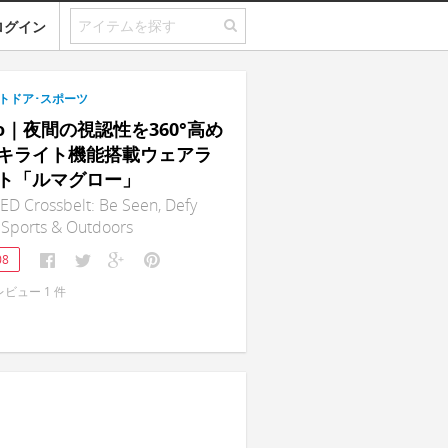
ログイン
トドア･スポーツ
lo｜夜間の視認性を360°高め
キライト機能搭載ウェアラ
ト「ルマグロー」
D Crossbelt: Be Seen, Defy
 Sports & Outdoors
08
レビュー
1
件