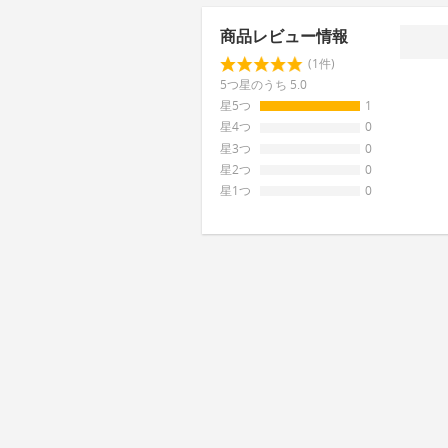
商品レビュー情報
(1件)
5つ星のうち 5.0
星5つ
1
星4つ
0
星3つ
0
星2つ
0
星1つ
0