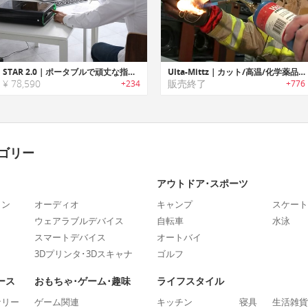
STAR 2.0｜ポータブルで頑丈な指紋ロック機能搭載金庫システム「スター 2.0」
Ulta-Mittz｜カット/高温/化学薬品耐性のある安全グローブ「ウルトラミッツ」
¥ 78,590
販売終了
+234
+776
ゴリー
アウトドア･スポーツ
ォン
オーディオ
キャンプ
スケート
ウェアラブルデバイス
自転車
水泳
スマートデバイス
オートバイ
3Dプリンタ･3Dスキャナ
ゴルフ
ース
おもちゃ･ゲーム･趣味
ライフスタイル
ナリー
ゲーム関連
キッチン
寝具
生活雑貨