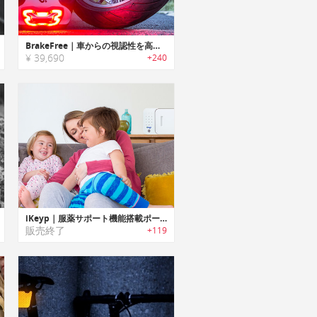
BrakeFree｜車からの視認性を高めるヘルメット用ブレーキライト「ブレーキフリー」
¥ 39,690
+240
iKeyp｜服薬サポート機能搭載ポータブルスマート金庫「アイキープ」
販売終了
+119