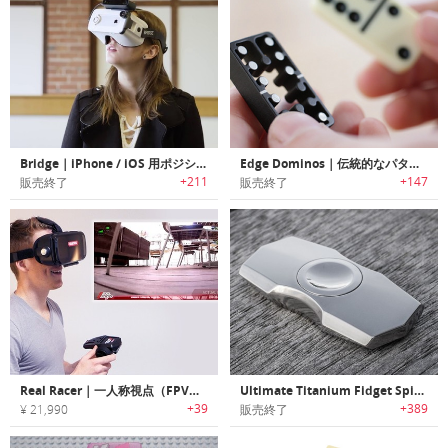
Bridge｜iPhone / iOS 用ポジショントラッキングVRヘッドセット「ブリッジ」
Edge Dominos｜伝統的なパターンを使用し耐久性に優れたアルミニウム製ドミノ「エッジドミノ」
+211
+147
販売終了
販売終了
Real Racer｜一人称視点（FPV）のドライビング経験ができるRCカー「リアルレーサー」
Ultimate Titanium Fidget Spinner｜オールチタン製フィジッティングスピナー
+39
+389
¥ 21,990
販売終了