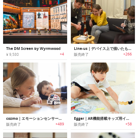
The DM Screen by Wyrmwood
Line‐us｜デバイス上で描いたものをリアルタイムでコピーするドローイングロボットアーム「ライナス」
+4
+266
¥ 9,580
販売終了
cozmo｜エモーションセンサー内蔵ロボット「コズモ」
Egger｜AR機能搭載キッズ用インタラクティブ学習プロジェクター「エッガー」
+489
+58
販売終了
販売終了