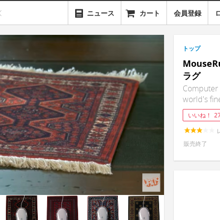
ニュース
カート
会員登録
トップ
Mous
ラグ
Computer 
world's fi
いいね！
2
販売終了