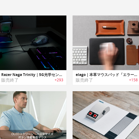
Razer Naga Trinity｜5G光学センサー搭載のMMOゲーム用マウス
elago｜本革マウスパッド「エラーゴ」
販売終了
販売終了
+293
+158