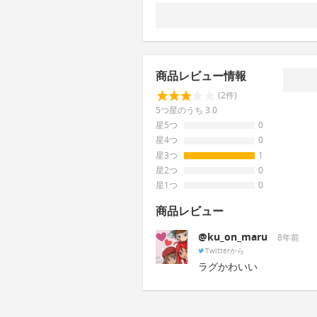
商品レビュー情報
(2件)
5つ星のうち 3.0
星5つ
0
星4つ
0
星3つ
1
星2つ
0
星1つ
0
商品レビュー
@ku_on_maru
8年前
Twitterから
ラグかわいい