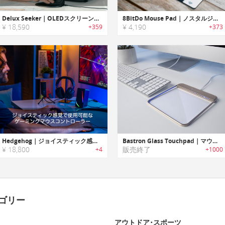
Delux Seeker｜OLEDスクリーン・カスタマイズボタン搭載垂直マウス「デラックスシーカー」
8BitDo Mouse Pad｜ノスタルジックなゲームコンソールを彷彿させるマウスパッド
¥ 18,590
¥ 4,190
+359
+373
Hedgehog｜ジョイスティック感覚で使用可能なゲーミングマウスコントローラー「ヘッジホッグ」
Bastron Glass Touchpad｜マウスコントロールをタッチ操作で行えるMac /Windows対応バックライトLED搭載ガラスタッチパッド
¥ 18,800
販売終了
+4
+1000
ゴリー
アウトドア･スポーツ