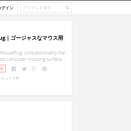
ログイン
eRug｜ゴージャスなマウス用
MouseRug: Unquestionably the
nest computer mousing surface.
74
レビュー
2
件