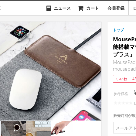
ニュース
カート
会員登録
トップ
Mouse
能搭載マ
プラス」
MousePad+
mousepad 
いいね！
4
参考価格
販売時期が確