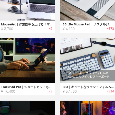
MouseArc｜作業効率を上げる！マルチマウス対応スマートハブ
8BitDo Mouse Pad｜ノスタルジックなゲームコンソールを彷彿させるマウスパッド
¥ 8,700
¥ 4,190
+2
+373
TrackPad Pro｜ショートカットも操作も思いのままに設定できるWindowsトラックパッド
IZO｜キュートなラウンドフォルムのメカニカルワイヤレスキーボード「イゾ」
¥ 16,400
¥ 57,790
+3
+324