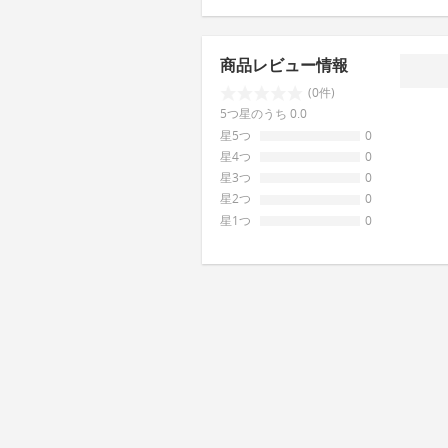
商品レビュー情報
(0件)
5つ星のうち 0.0
星5つ
0
星4つ
0
星3つ
0
星2つ
0
星1つ
0