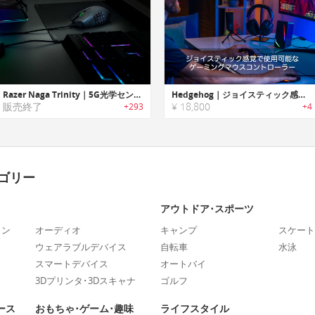
Razer Naga Trinity｜5G光学センサー搭載のMMOゲーム用マウス
Hedgehog｜ジョイスティック感覚で使用可能なゲーミングマウスコントローラー「ヘッジホッグ」
販売終了
¥ 18,800
+293
+4
ゴリー
アウトドア･スポーツ
ォン
オーディオ
キャンプ
スケート
ウェアラブルデバイス
自転車
水泳
スマートデバイス
オートバイ
3Dプリンタ･3Dスキャナ
ゴルフ
ース
おもちゃ･ゲーム･趣味
ライフスタイル