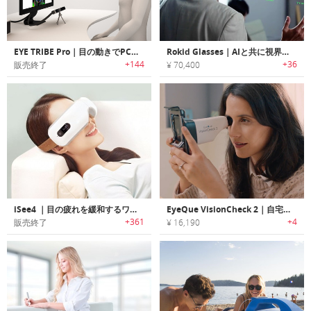
EYE TRIBE Pro｜目の動きでPCをコントロールするアイトラッカー「アイトライブプロ」
Rokid Glasses｜AIと共に視界を進化。超軽量ARスマートグラス
+144
+36
販売終了
¥ 70,400
iSee4 ｜目の疲れを緩和するワイヤレスデジタルアイマッサージャー「アイシーフォー」
EyeQue VisionCheck 2｜自宅で瞳孔間距離を正確に測定可能な視力チェッカー「アイキュービジョンチェック2」
+361
+4
販売終了
¥ 16,190