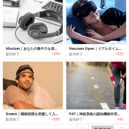
Mindset｜あなたの集中力を高めるEGGスマートヘッドホン「マインドセット」
Neuroon Open｜リアルタイムの高度な睡眠測定/スマートホームインテグレーション/瞑想/明快な夢を実現するスマートデバイス「ニューロンオープン」
+203
+323
販売終了
販売終了
Dreem｜睡眠段階を把握して入眠/深い眠りを促進するスマートスリープヘッドバンド「ドリーム」
PAT｜神経系統の認知機能作用を応用して痛みを軽減する微小電流治療デバイス「パット」
+293
+42
販売終了
販売終了