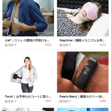
Lief ｜ストレス開放の手助けをするスマートパッチ「リーフ」
Naptime｜睡眠メカニズムを利用し効率的な昼寝が可能なスマートアイシェード「ナップタイム」
+322
+213
販売終了
販売終了
Torch｜お手持ちのコートに取り付けて使用可能なバッテリー式ヒーター「トーチ」
Pearls Band｜燃焼カロリー/歩数/血圧/酸素飽和度/疲労レベルをモニタリング可能な多機能ヘルスリストバンド「パールバンド」
+331
+560
販売終了
販売終了