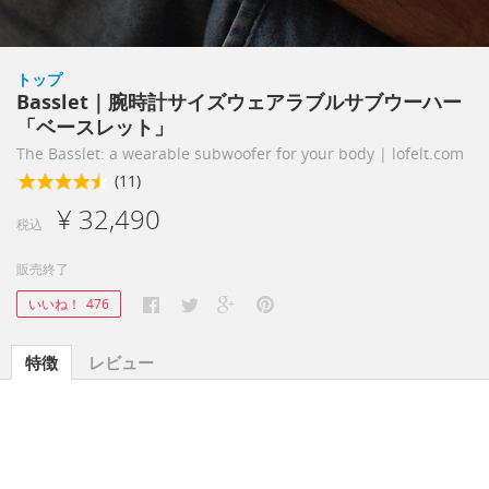
トップ
Basslet｜腕時計サイズウェアラブルサブウーハー
「ベースレット」
The Basslet: a wearable subwoofer for your body | lofelt.com
(11)
¥ 32,490
税込
販売終了
いいね！
476
特徴
レビュー