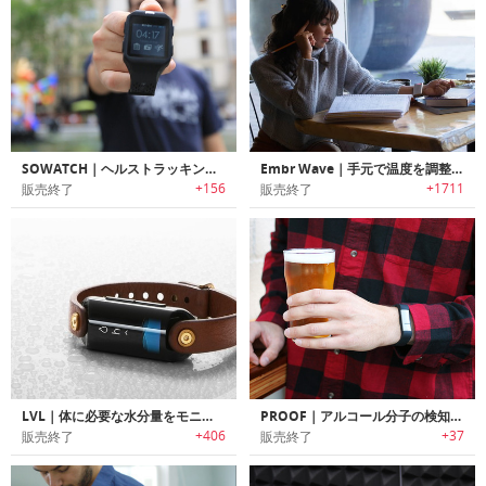
SOWATCH｜ヘルストラッキング機能搭載スマートウォッチ「ソーウォッチ 」
Embr Wave｜手元で温度を調整可能なリストバンド「エンバーウェーブ」
+156
+1711
販売終了
販売終了
LVL｜体に必要な水分量をモニタリング可能なフィットネストラッカー「レベル」
PROOF｜アルコール分子の検知可能なアルコールトラッキングリストバンド「プルーフ」
+406
+37
販売終了
販売終了