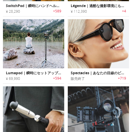
SwitchPod｜瞬時にハンドヘルド/トライポッドに変身する折りたたみ三脚「スイッチポッド」
Légende｜過酷な撮影環境にも耐えられるトライポッド＆カメラバックパックセット「レジェンド」
+589
+4
¥ 28,290
¥ 112,390
Lumapod｜瞬時にセットアップ可能なポータブルトライポッド「ルマポッド」
Spectacles｜あなたの目線のビデオ撮影可能なサングラス「スペクタクル」
+594
+719
¥ 69,990
販売終了