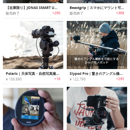
【在庫限り】JONAS SMART UMBRELLA｜天気を知らせてくれるBluetooth対応スマート傘「ジョナス」
Beastgrip｜スマホにマウント可能なDOFアダプター/ワイドアングルレンズキット付きカメラグリップ
+290
+388
販売終了
販売終了
Polaris｜天体写真・自然写真撮影に最適なスマート電動トライポッドヘッド「ポラリス」
Slypod Pro｜驚きのアングル撮影を可能にする3-in-1モノポッド「スライポッドPro」
+16
+295
¥ 108,690
¥ 122,790