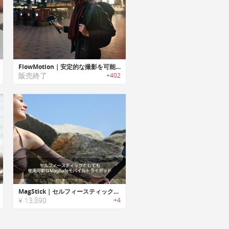
FlowMotion｜安定的な撮影を可能にするスマホ用スタビライザー「フローモーション」
販売終了
+402
MagStick｜セルフィースティックとしても使用可能なMagSafeモバイルトライポッド「マグスティック」
¥ 13,890
+4