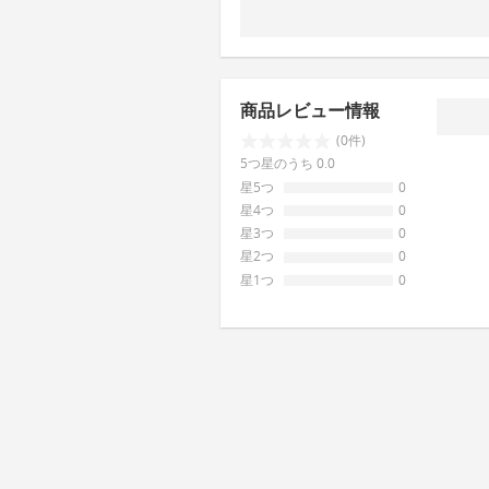
商品レビュー情報
(0件)
5つ星のうち 0.0
星5つ
0
星4つ
0
星3つ
0
星2つ
0
星1つ
0