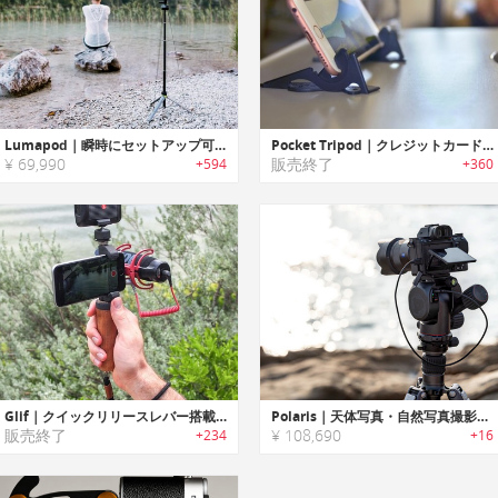
Lumapod｜瞬時にセットアップ可能なポータブルトライポッド「ルマポッド」
Pocket Tripod｜クレジットカードサイズのスマホ用三脚「ポケットトライポッド」
¥ 69,990
販売終了
+594
+360
Glif｜クイックリリースレバー搭載スマホ用三脚マウント「グリフ 」
Polaris｜天体写真・自然写真撮影に最適なスマート電動トライポッドヘッド「ポラリス」
販売終了
¥ 108,690
+234
+16