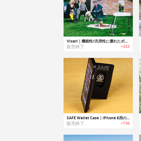
Vixari｜機能性/汎用性に優れたポータブルトライポッド「ヴィクサリー」
販売終了
+333
SAFE Wallet Case｜iPhone 6用の万能セーフ・ウォレットケース
販売終了
+736