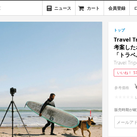
ニュース
カート
会員登録
トップ
Trave
考案した
「トラベ
Travel Tri
いいね！
5
参考価格
販売時期が確