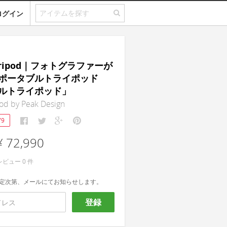
ログイン
l Tripod｜フォトグラファーが
ポータブルトライポッド
ルトライポッド」
pod by Peak Design
79
¥ 72,990
レビュー
0
件
定次第、メールにてお知らせします。
登録