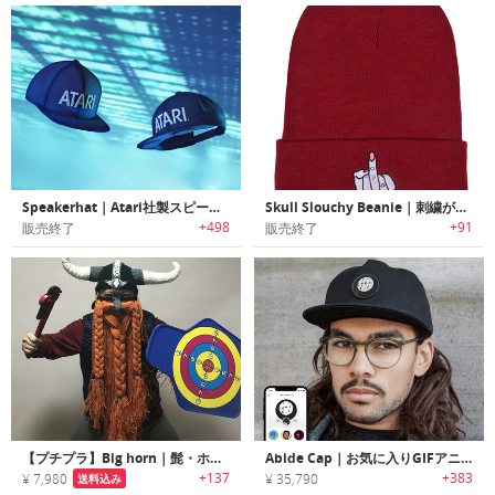
Speakerhat｜Atari社製スピーカー内蔵ベースボールキャップ「スピーカーハット」
Skull Slouchy Beanie｜刺繍がワンポイントのレディースビーニー帽
+498
+91
販売終了
販売終了
【プチプラ】Big horn｜髭・ホーン付きのバイキングスタイルのニット帽
Abide Cap｜お気に入りGIFアニメーションを表示できるキャップ「アバイド」
+137
+383
¥ 7,980
¥ 35,790
送料込み