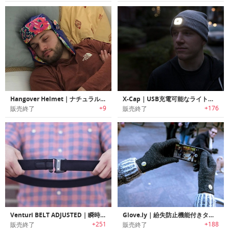
Hangover Helmet｜ナチュラルに二日酔いから回復できるヘルメット「ハングオーバーヘルメット」
X-Cap｜USB充電可能なライト搭載キャップ「エックスキャップ」
+9
+176
販売終了
販売終了
Venturi BELT ADJUSTED｜瞬時に着脱・調整可能なベルト「ベルトアジャステッド」
Glove.ly｜紛失防止機能付きタッチスクリーングローブ
+251
+188
販売終了
販売終了