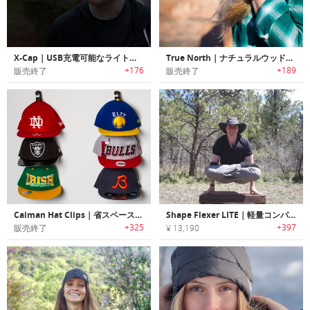
X-Cap｜USB充電可能なライト搭載キャップ「エックスキャップ」
True North｜ナチュラルウッドウォッチ「トゥルーノース」
+176
+189
販売終了
販売終了
Caiman Hat Clips｜省スペースで効率的にキャップを収納可能なハットクリップ「ケイマン」
Shape Flexer LITE｜軽量コンパクトに折りたため風に強いサンハット「シェイプフレクサーライト」
+325
+397
販売終了
¥ 13,190