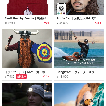
Skull Slouchy Beanie｜刺繍がワンポイントのレディースビーニー帽
Abide Cap｜お気に入りGIFアニメーションを表示できるキャップ「アバイド」
+91
+383
販売終了
¥ 35,890
【プチプラ】Big horn｜髭・ホーン付きのバイキングスタイルのニット帽
BangProof｜ウォータースポーツに最適なハットデザインヘルメット「バンプルーフ」
+137
+5
¥ 7,980
¥ 13,000
送料込み